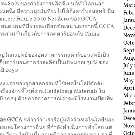
ส่วน 80% ของกำลังการผลิตซีเมนต์ทั่วโลกนอก
Mar
หนึ่ง มีความมุ่งมั่นที่จะไปให้ถึงคาร์บอนสุทธิเป็น
Febr
crete Future 2050 Net Zero ของ GCCA
Janu
หนดแผนที่มีรายละเอียดชัดเจน นอกจากนี้ GCCA
Dec
นร่วมกันเกี่ยวกับการลดคาร์บอนกับ China
Nov
Octo
Sept
ญในกลยุทธ์ของอุตสาหกรรมสู่คาร์บอนสุทธิเป็น
Augu
เก็บคาร์บอนคาดว่าจะคิดเป็นประมาณ 36% ของ
July
ปี 2050
June
May
่งแรกของอุตสาหกรรมที่ใช้เทคโนโลยีดักจับ
Apri
ื่องจักรที่ไซต์งาน Heidelberg Materials ใน
Mar
ปี 2024 ด้วยการคาดการณ์ว่าจะมีโรงงานเปิดเพิ่ม
Febr
Janu
Dec
ของ
GCCA
กล่าวว่า “เรารู้อยู่แล้วว่าเทคโนโลยีของ
Nov
งและโครงการอื่นๆ ที่กำลังดำเนินการทั่วโลก แต่
Octo