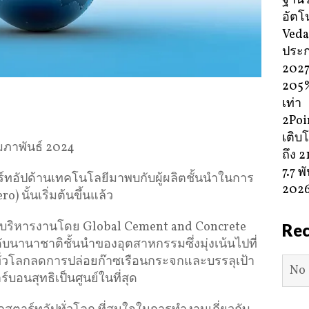
ฐานร
อัตโน
Veda
ประ
2027 
205%
เท่า
2Poi
เติบโ
มภาพันธ์ 2024
ถึง 
7.7 
์ทอัปด้านเทคโนโลยีมาพบกับผู้ผลิตชั้นนำในการ
202
o) นั้นเริ่มต้นขึ้นแล้ว
 บริหารงานโดย Global Cement and Concrete
Re
บนานาชาติชั้นนำของอุตสาหกรรมซึ่งมุ่งเน้นไปที่
ทั่วโลกลดการปล่อยก๊าซเรือนกระจกและบรรลุเป้า
No 
บอนสุทธิเป็นศูนย์ในที่สุด