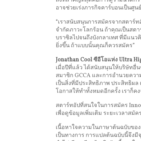
สิ่งที่สำคัญที่สุดคือการดูว่ามีนวั
อาจช่วยเร่งภารกิจคาร์บอนเป็นศูน
“เราสนับสนุนการสมัครจากสตาร์ทอัปต
จำกัดภาวะโลกร้อน ถ้าคุณเป็นสตา
บราซิลไปจนถึงบังกลาเทศ ที่มีแนว
ยิ่งขึ้น ถ้าแบบนั้นคุณก็ควรสมัคร”
Jonathan Cool
ซีอีโอแห่ง
Ultra Hi
เมื่อปีที่แล้ว ได้สนับสนุนให้บริษั
สมาชิก GCCA และการอำนวยความ
เป็นสิ่งที่มีประสิทธิภาพ ประสิทธิผ
โอกาสให้ทำทั้งหมดอีกครั้ง เราก็
สตาร์ทอัปที่สนใจในการสมัคร Innov
เพื่อดูข้อมูลเพิ่มเติม ระยะเวลาสมัค
เนื้อหาใจความในภาษาต้นฉบับของข่าว
เป็นทางการ การแปลต้นฉบับนี้จึงม