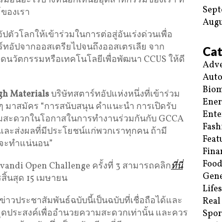
ตกรรมอื่นอะไรบ้างที่นอกเหนืออุตสาหกรรมของเรา ที่
Sept
ย์ของเรา
Augu
ัวโลกให้เข้าร่วมในการต่อสู่อันเร่งด่วนเพื่อ
ร์ทอัปจากออสเตรียไปจนถึงออสเตรเลีย จาก
Cat
คิดนวัตกรรมหรือเทคโนโลยีเพื่อพัฒนา CCUS ให้ดี
Adve
Aut
Biom
gh Materials
บริษัทสตาร์ทอัปแห่งหนึ่งที่เข้าร่วม
Ene
ทอื่นๆ มาสมัคร “การสนับสนุน คำแนะนำ การเปิดรับ
Ente
สะดวกในโอกาสในการทำงานร่วมกันกับ GCCA
Fash
ล และส่งผลที่มีประโยชน์แก่พวกเราทุกคน ถ้ามี
Feat
คงจะทำแน่นอน”
Fina
Food
andi Open Challenge ครั้งที่ 3 สามารถคลิก
ที่นี่
Gene
รสิ้นสุด 15 เมษายน
Life
ประชาสัมพันธ์ฉบับนี้เป็นฉบับที่เชื่อถือได้และ
Real
ีจุดประสงค์เพื่ออำนวยความสะดวกเท่านั้น และควร
Spor