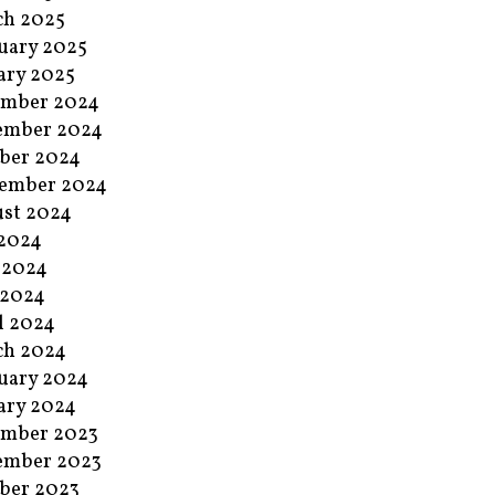
ch 2025
uary 2025
ary 2025
ember 2024
ember 2024
ber 2024
ember 2024
st 2024
 2024
 2024
 2024
l 2024
ch 2024
uary 2024
ary 2024
ember 2023
ember 2023
ber 2023