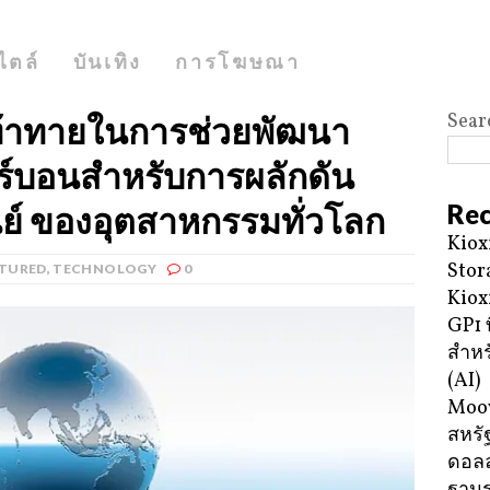
ไตล์
บันเทิง
การโฆษณา
Sear
ท้าทายในการช่วยพัฒนา
ร์บอนสำหรับการผลักดัน
Rec
นย์ ของอุตสาหกรรมทั่วโลก
Kiox
Stor
ATURED
,
TECHNOLOGY
0
Kiox
GP1 ท
สำหร
(AI)
Moov
สหรัฐ
ดอลล