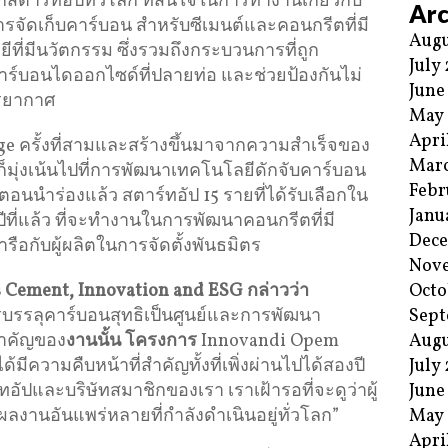
ตาร์ทอัปทั่วโลก ที่สนใจในการทำงานเกี่ยวกับ
Arc
ัดเก็บคาร์บอน สำหรับซีเมนต์และคอนกรีตที่มี
Augu
ี่มีนวัตกรรม ซึ่งรวมถึงกระบวนการที่ถูก
July
์บอนไดออกไซด์ที่ปลายท่อ และช่วยป้องกันไม่
June
รรยากาศ
May
Apri
ge ครั้งที่สามและสร้างขึ้นมาจากความสำเร็จของ
Mar
ก็มุ่งเน้นไปที่การพัฒนาเทคโนโลยีดักจับคาร์บอน
Febr
อนนำร่องแล้ว สตาร์ทอัป 15 รายที่ได้รับเลือกใน
Janu
่อปีที่แล้ว ที่จะทำงานในการพัฒนาคอนกรีตที่มี
Dec
รือกับผู้ผลิตในการจัดตั้งพันธมิตร
Nov
Octo
 Cement, Innovation and ESG
กล่าวว่า
Sept
รรลุคาร์บอนสุทธิเป็นศูนย์และการพัฒนา
Augu
สำคัญของ
งานนั้น โครงการ
Innovandi Opem
July
ีความคืบหน้าที่สำคัญทั้งที่เพิ่งผ่านไปได้สองปี
June
อัปและบริษัทสมาชิกของเรา เราเฝ้ารอที่จะดูว่าผู้
May
ผลงานอันแพร่หลายที่กำลังดำเนินอยู่ทั่วโลก”
Apri