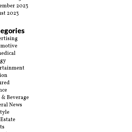
ember 2023
st 2023
egories
rtising
omotive
edical
rgy
rtainment
ion
ured
nce
 & Beverage
ral News
style
 Estate
ts