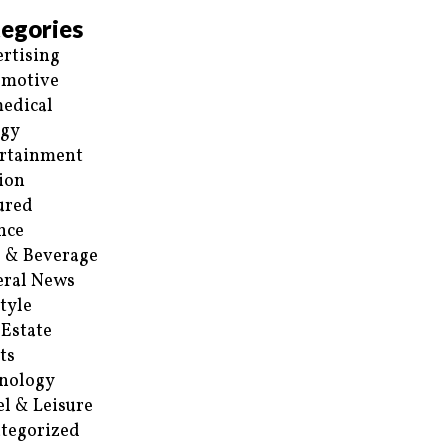
egories
rtising
omotive
edical
rgy
rtainment
ion
ured
nce
 & Beverage
ral News
style
 Estate
ts
nology
el & Leisure
tegorized