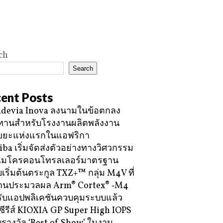
ch
Search
ent Posts
devia Inova ลงนามในข้อตกลง
ทานสำหรับโรงงานผลิตพลังงาน
ขยะแห่งแรกในแอฟริกา
iba เริ่มจัดส่งตัวอย่างทางวิศวกรรม
ไมโครคอนโทรลเลอร์มาตรฐาน
บเริ่มต้นตระกูล TXZ+™ กลุ่ม M4V ที่
กนประมวลผล Arm® Cortex® ‑M4
ับแอปพลิเคชันควบคุมระบบแล้ว
ซีรีส์ KIOXIA GP Super High IOPS