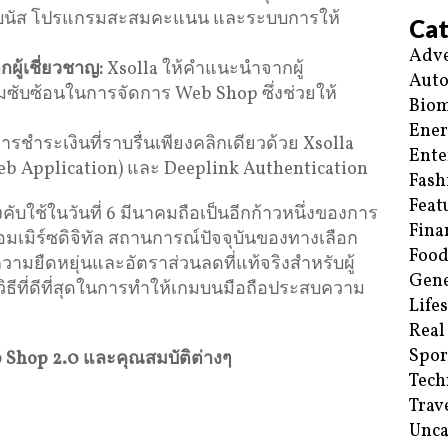
โบนัส โปรแกรมสะสมคะแนน และระบบการให้
Cat
Adve
ู้เชี่ยวชาญ
:
Xsolla ให้คำแนะนำจากผู้
Aut
มซับซ้อนในการจัดการ Web Shop ซึ่งช่วยให้
Biom
Ene
ารชำระเงินที่ราบรื่นเพียงคลิกเดียวด้วย Xsolla
Ente
eb Application) และ Deeplink Authentication
Fash
Feat
ับใช้ในวันที่ 6 มีนาคมถือเป็นอีกก้าวหนึ่งของการ
Fina
มเมิร์ซดิจิทัล สถานการณ์ปัจจุบันของทางเลือก
Food
วามยืดหยุ่นและอัตราส่วนลดที่แท้จริงสำหรับผู้
Gene
วิธีที่ดีที่สุดในการทำให้เกมบนมือถือประสบความ
Life
Real
Spor
b Shop 2.0
และคุณสมบัติต่างๆ
Tech
Trav
Unca