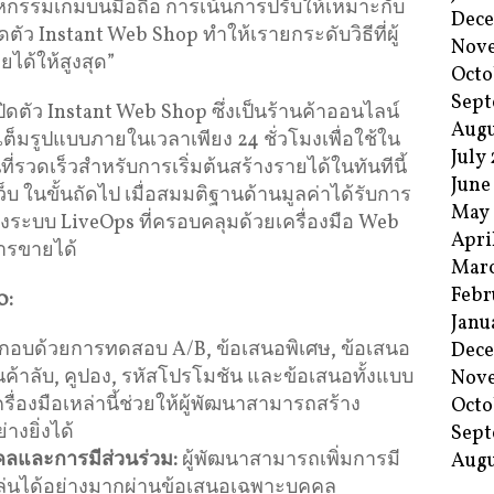
หกรรมเกมบนมือถือ การเน้นการปรับให้เหมาะกับ
Dec
ตัว Instant Web Shop ทำให้เรายกระดับวิธีที่ผู้
Nov
ยได้ให้สูงสุด”
Octo
Sept
เปิดตัว Instant Web Shop ซึ่งเป็นร้านค้าออนไลน์
Augu
็มรูปแบบภายในเวลาเพียง 24 ชั่วโมงเพื่อใช้ใน
July
ที่รวดเร็วสำหรับการเริ่มต้นสร้างรายได้ในทันทีนี้
June
นเว็บ ในขั้นถัดไป เมื่อสมมติฐานด้านมูลค่าได้รับการ
May
้างระบบ LiveOps ที่ครอบคลุมด้วยเครื่องมือ Web
Apri
ารขายได้
Mar
Febr
0:
Janu
อบด้วยการทดสอบ A/B, ข้อเสนอพิเศษ, ข้อเสนอ
Dec
นค้าลับ, คูปอง, รหัสโปรโมชัน และข้อเสนอทั้งแบบ
Nov
่องมือเหล่านี้ช่วยให้ผู้พัฒนาสามารถสร้าง
Octo
างยิ่งได้
Sept
คลและการมีส่วนร่วม
:
ผู้พัฒนาสามารถเพิ่มการมี
Augu
เล่นได้อย่างมากผ่านข้อเสนอเฉพาะบุคคล