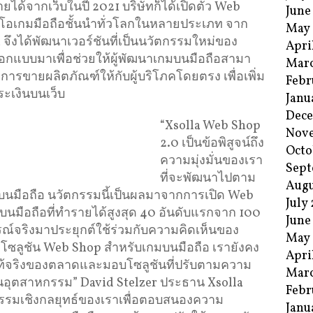
ได้จากเว็บในปี 2021 บริษัทก็ได้เปิดตัว Web
June
ิโอเกมมือถือชั้นนำทั่วโลกในหลายประเภท จาก
May
 จึงได้พัฒนาเวอร์ชันที่เป็นนวัตกรรมใหม่ของ
Apri
ออกแบบมาเพื่อช่วยให้ผู้พัฒนาเกมบนมือถือสามา
Mar
ารขายผลิตภัณฑ์ให้กับผู้บริโภคโดยตรง เพื่อเพิ่ม
Febr
ะเงินบนเว็บ
Janu
Dec
“Xsolla Web Shop
Nov
2.0 เป็นข้อพิสูจน์ถึง
Octo
ความมุ่งมั่นของเรา
Sept
ที่จะพัฒนาไปตาม
Augu
มือถือ นวัตกรรมนี้เป็นผลมาจากการเปิด Web
July
บนมือถือที่ทำรายได้สูงสุด 40 อันดับแรกจาก 100
June
ณ์จริงมาประยุกต์ใช้ร่วมกับความคิดเห็นของ
May
โซลูชัน Web Shop สำหรับเกมบนมือถือ เรายังคง
Apri
ท้จริงของตลาดและมอบโซลูชันที่ปรับตามความ
Mar
างในอุตสาหกรรม” David Stelzer ประธาน Xsolla
Febr
กรรมเชิงกลยุทธ์ของเราเพื่อตอบสนองความ
Janu