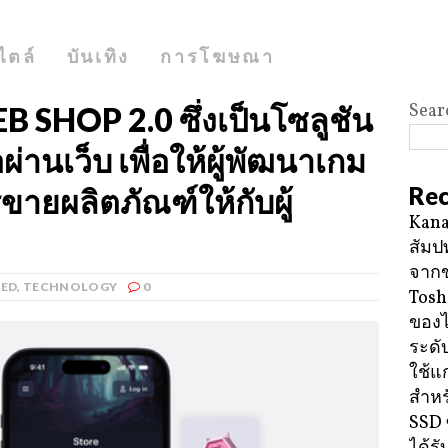
ไตล์
บันเทิง
การโฆษณา
Sear
 SHOP 2.0 ซึ่งเป็นโซลูชัน
ผ่านเว็บ เพื่อให้ผู้พัฒนาเกม
Rec
ายผลิตภัณฑ์ให้กับผู้
Kana
สัมป
จาก
RED
,
TECHNOLOGY
0
Tosh
ของ
ระดั
ใช้แ
สำหร
SSD 