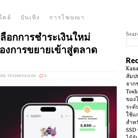
ไตล์
บันเทิง
การโฆษณา
Sear
เลือกการชำระเงินใหม่
้องการขยายเข้าสู่ตลาด
Rec
Kana
สัมป
RED
,
TECHNOLOGY
0
จาก
Tosh
ของ
ระดั
ใช้แ
สำหร
SSD 