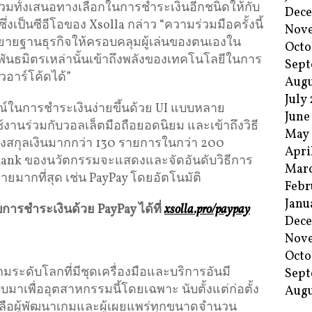
รวมทั้งเสนอทางเลือกในการชำระเงินอีกชนิดให้กับ
Dec
ึ่งเป็นซีอีโอของ Xsolla กล่าว “ความร่วมมือครั้งนี้
Nov
ายฐานธุรกิจให้ครอบคลุมผู้เล่นของตนเองใน
Octo
้พันธมิตรเหล่านั้นเข้าถึงพลังของเทคโนโลยีในการ
Sept
ิวอาร์โค้ดได้”
Augu
July
์ในการชำระเงินง่ายขึ้นด้วย UI แบบหลาย
June
งานร่วมกับวอลเล็ตมือถือยอดนิยม และเข้าถึงวิธี
May
ถึงสกุลเงินมากกว่า 130 รายการในกว่า 200
Apri
yRank ของนวัตกรรมจะแสดงและจัดอันดับวิธีการ
Mar
ะรายมากที่สุด เช่น PayPay โดยอัตโนมัติ
Febr
Janu
ับการชำระเงินด้วย
PayPay
ได้ที่
xsolla.pro/paypay
Dec
Nov
Octo
กมระดับโลกที่มีชุดเครื่องมือและบริการอันมี
Sept
าเพื่ออุตสาหกรรมนี้โดยเฉพาะ นับตั้งแต่ก่อตั้ง
Augu
เหลือผู้พัฒนาเกมและผู้เผยแพร่ทุกขนาดจำนวน