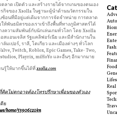
ตลาด เปิดตัว และสร้างรายได้จากเกมของตนเอง
Cat
กิจของ Xsolla ในฐานะผู้นำด้านนวัตกรรมใน
Adve
ซ้อนที่มีอยู่แต่เดิมจากการจัดจำหน่าย การตลาด
Aut
ให้พันธมิตรของเราเข้าถึงพื้นที่ทางภูมิศาสตร์ได้
Biom
างความสัมพันธ์กับนักเล่นเกมทั่วโลก โดย Xsolla
Ene
สแอนเจลิส รัฐแคลิฟอร์เนีย และมีสำนักงานใน
Ente
ลาลัมเปอร์, ราลี, โตเกียว และเมืองต่างๆ ทั่วโลก
Fash
 Valve, Twitch, Roblox, Epic Games, Take- Two,
Feat
studios, Playrix, miHoYo และอื่นๆ อีกมากมาย
Fina
Food
รู้ให้มากขึ้นได้ที่
xsolla.com
Gene
Life
Real
ี่คิดไม่ตกอาจต้องโทรปรึกษาเพื่อนของตัวเอง
Spor
Tech
ดีย
Trav
news/home/53906121/en
Unca