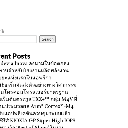
ch
Search
ent Posts
devia Inova ลงนามในข้อตกลง
ทานสำหรับโรงงานผลิตพลังงาน
ขยะแห่งแรกในแอฟริกา
iba เริ่มจัดส่งตัวอย่างทางวิศวกรรม
ไมโครคอนโทรลเลอร์มาตรฐาน
บเริ่มต้นตระกูล TXZ+™ กลุ่ม M4V ที่
กนประมวลผล Arm® Cortex® ‑M4
ับแอปพลิเคชันควบคุมระบบแล้ว
ซีรีส์ KIOXIA GP Super High IOPS