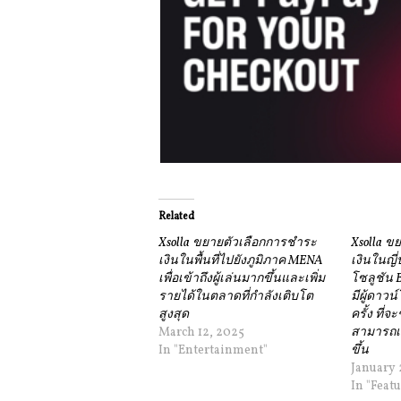
Related
Xsolla ขยายตัวเลือกการชำระ
Xsolla ข
เงินในพื้นที่ไปยังภูมิภาค MENA
เงินในญี่ป
เพื่อเข้าถึงผู้เล่นมากขึ้นและเพิ่ม
โซลูชัน B
รายได้ในตลาดที่กำลังเติบโต
มีผู้ดาวน
สูงสุด
ครั้ง ที่
March 12, 2025
สามารถเชื
In "Entertainment"
ขึ้น
January 
In "Feat