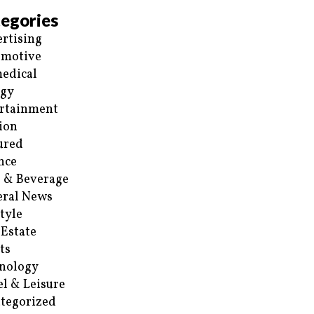
egories
rtising
omotive
edical
rgy
rtainment
ion
ured
nce
 & Beverage
ral News
style
 Estate
ts
nology
el & Leisure
tegorized