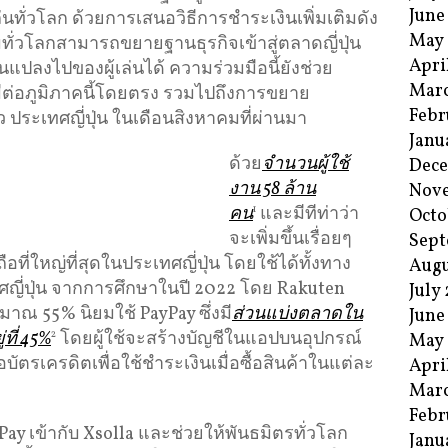
June
นทั่วโลก ด้วยการเสนอวิธีการชำระเงินเพิ่มเติมดัง
May
ทั่วโลกสามารถขยายฐานธุรกิจเข้าสู่ตลาดญี่ปุ่น
Apri
ปลงไปของผู้เล่นได้ ความร่วมมือนี้ยังช่วย
Mar
่มีต่อภูมิภาคนี้โดยตรง รวมไปถึงการขยาย
Febr
 ประเทศญี่ปุ่น ในเดือนสิงหาคมที่ผ่านมา
Janu
ด้วย
จำนวนผู้ใช้
Dec
งาน 58 ล้าน
Nov
คน
1
และมีทีท่าว่า
Octo
จะเพิ่มขึ้นเรื่อยๆ
Sept
อที่ใหญ่ที่สุดในประเทศญี่ปุ่น โดยใช้ได้ทั้งทาง
Augu
ทศญี่ปุ่น จากการศึกษาในปี 2022 โดย Rakuten
July
มาณ 55% นิยมใช้ PayPay ซึ่งมี
ส่วนแบ่งตลาดใน
June
ที่ 45%
2
โดยผู้ใช้จะสร้างบัญชีในแอปบนอุปกรณ์
May
อบัตรเครดิตเพื่อใช้ชำระเงินเมื่อซื้อสินค้าในแต่ละ
Apri
Mar
Febr
PayPay เข้ากับ Xsolla และช่วยให้พันธมิตรทั่วโลก
Janu