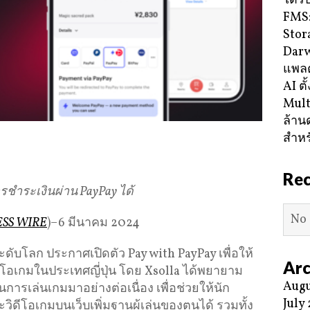
ได้ร
FMS:
Stor
Darw
แพลต
AI ตั
Mult
ล้าน
สำหร
Re
ารชำระเงินผ่าน
PayPay
ได้
No 
ESS WIRE
)–6 มีนาคม 2024
ะดับโลก ประกาศเปิดตัว Pay with PayPay เพื่อให้
Arc
ดีโอเกมในประเทศญี่ปุ่น โดย Xsolla ได้พยายาม
Augu
ารเล่นเกมมาอย่างต่อเนื่อง เพื่อช่วยให้นัก
July
ิดีโอเกมบนเว็บเพิ่มฐานผู้เล่นของตนได้ รวมทั้ง