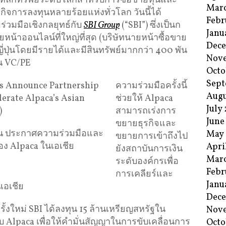
ลักทรัพย์ระดับโลกสำหรับการซื้อขายหุ้นและ
Mar
ุรกิจการลงทุนหลายร้อยแห่งทั่วโลก วันนี้ได้
Febr
่วมมือเชิงกลยุทธ์กับ
SBI Group
(“SBI”) ซึ่งเป็นก
Janu
ายหน้าออนไลน์ที่ใหญ่ที่สุด (บริษัทนายหน้าซื้อขาย
Dec
ญี่ปุ่นโดยมีรายได้และมีสินทรัพย์มากกว่า 400 พัน
Nov
น VC/PE
Octo
Sept
ความร่วมมือครั้งนี้
Augu
ช่วยให้ Alpaca
July
สามารถเร่งการ
June
ขยายธุรกิจและ
ุ่น ประกาศความร่วมมือและ
May
ขยายการเข้าถึงไป
ของ Alpaca ในเอเชีย
Apri
ยังสถาบันการเงิน
Mar
ระดับองค์กรเพื่อ
Febr
การเคลียร์และ
Janu
เอเชีย
Dec
้งใหม่ SBI ได้ลงทุน 15 ล้านเหรียญสหรัฐใน
Nov
บ Alpaca เพื่อให้คำมั่นสัญญาในการขับเคลื่อนการ
Octo