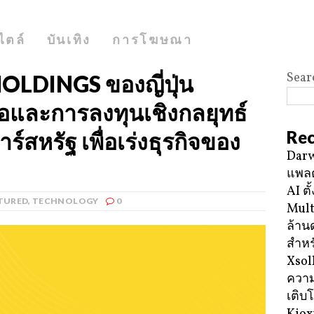
ไตล์
บันเทิง
การโฆษณา
Sear
OLDINGS ของญี่ปุ่น
อและการลงทุนเชิงกลยุทธ์
Rec
ร์สหรัฐ เพื่อเร่งธุรกิจของ
Darw
แพลต
AI ตั
TURED
,
TECHNOLOGY
0
Mult
ล้าน
สำหร
Xsol
ความ
เติบ