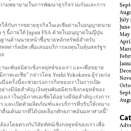
ความพยายามในการพัฒนาธุรกิจร่วมกันและการ
Sept
Augu
July
มเทให้กับการขยายธุรกิจในเอเชียผ่านใบอนุญาตนาย
June
็ว ๆ นี้ภายใต้ Japan FSA ด้วยใบอนุญาตในญี่ปุ่น
May
นฐานด้านนายหน้าซื้อขายหลักทรัพย์สำหรับ
Apri
ทสตาร์ทอัพ เพื่อเสนอบริการลงทุนในหุ้นสหรัฐฯ
Mar
าย
Febr
Janu
I ในฐานะพันธมิตรเชิงกลยุทธ์ของเรา และเพื่อขยาย
Dec
าคเอเชีย” กล่าวโดย Yoshi Yokokawa ผู้ร่วมก่อ
Nov
มือครั้งนี้จะช่วยเร่งภารกิจของเราในการเปิด
Octo
่างมีนัยสำคัญ เงินทุนพันธมิตรเชิงกลยุทธ์ของ
Sept
งเราในภูมิภาคเอเชียได้อย่างมีนัยสำคัญ เร่งการ
Augu
ร และเปิดตัวผลิตภัณฑ์และบริการที่ปรับให้เหมาะ
ึกตื่นเต้นมากที่ได้ปลดล็อกศักยภาพอันมหาศาลนี้”
Cat
งโดยตรงกับวิสัยทัศน์เชิงกลยุทธ์ของเรา เพื่อ
Adve