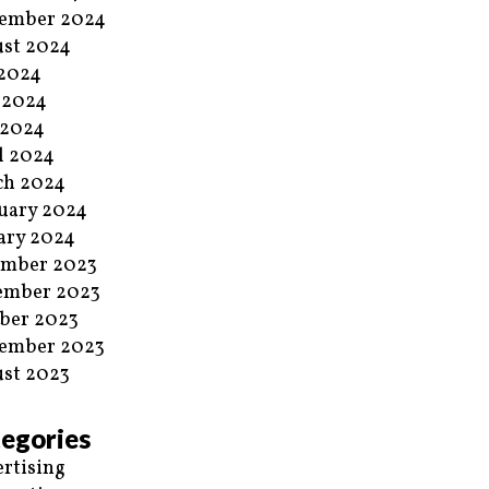
ember 2024
st 2024
 2024
 2024
 2024
l 2024
ch 2024
uary 2024
ary 2024
ember 2023
ember 2023
ber 2023
ember 2023
st 2023
egories
rtising