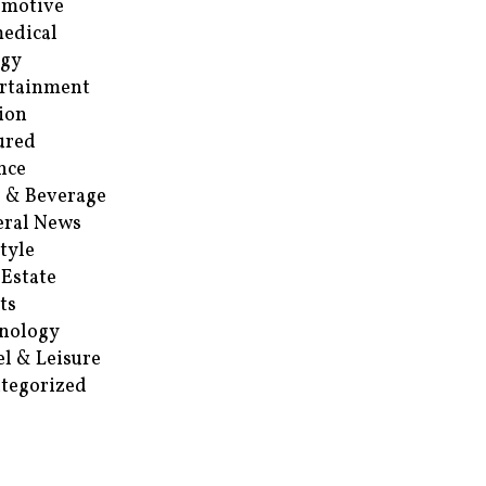
omotive
edical
rgy
rtainment
ion
ured
nce
 & Beverage
ral News
style
 Estate
ts
nology
el & Leisure
tegorized