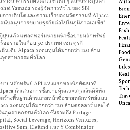
สร้างนวัตกรรมผลิตภัณฑ์ใหม่ ๆ และสร้างมูลค่า
Aut
ohei Yamada รองผู้จัดการทั่วไปของ SBI
Biom
ับการเติบโตและความเร็วของนวัตกรรมที่ Alpaca
Ene
ี่จะสนับสนุนการขยายธุรกิจต่อไปในภูมิภาคเอเชีย”
Ente
Fash
ปุ่นแล้ว แพลตฟอร์มนายหน้าซื้อขายหลักทรัพย์
Feat
ร้อยรายในเกือบ 30 ประเทศ เช่น ตุรกี
Fina
ละอินเดีย Alpaca ระดมทุนได้มากกว่า 120 ล้าน
Food
นอุตสาหกรรมทั่วโลก
Gene
Life
Real
Spor
ขายหลักทรัพย์ API แห่งแรกของนักพัฒนาที่
Tech
Alpaca นำเสนอการซื้อขายหุ้นและสกุลเงินดิจิทัล
Trav
สร้างพื้นฐานด้านนายหน้าซื้อขายหลักทรัพย์แบบ
Unca
lpaca ระดมทุนได้มากกว่า 120 ล้านดอลลาร์ และได้
นอุตสาหกรรมทั่วโลก ซึ่งรวมถึง Portage
pital, Social Leverage, Horizons Ventures,
ositive Sum, Elefund และ Y Combinator