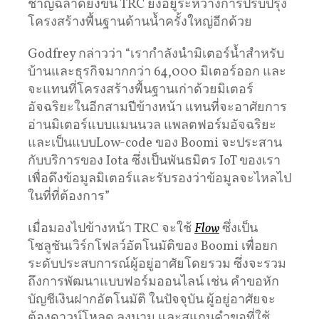
ชาญฉลาดยิ่งขึ้น TRC ยังอยู่ระหว่างการปรับปรุง
โครงสร้างพื้นฐานด้านน้ำครั้งใหญ่อีกด้วย
Godfrey กล่าวว่า “เรากำลังนำมิเตอร์น้ำสำหรับ
บ้านและธุรกิจมากกว่า 64,000 มิเตอร์ออก และ
จะแทนที่โครงสร้างพื้นฐานเก่าด้วยมิเตอร์
อัจฉริยะในอีกสามปีข้างหน้า แทนที่จะอาศัยการ
อ่านมิเตอร์แบบแมนนวล แพลตฟอร์มอัจฉริยะ
และเป็นแบบLow-code ของ Boomi จะประสาน
กับบริการของ Iota ซึ่งเป็นพันธมิตร IoT ของเรา
เพื่อดึงข้อมูลมิเตอร์และรับรองว่าข้อมูลจะไหลไป
ในที่ที่ต้องการ”
เมื่อมองไปข้างหน้า TRC จะใช้
Flow
ซึ่งเป็น
โซลูชันเวิร์กโฟลว์อัตโนมัติของ Boomi เพื่อยก
ระดับประสบการณ์ผู้อยู่อาศัยโดยรวม ซึ่งจะรวม
ถึงการพัฒนาแบบฟอร์มออนไลน์ เช่น คำขอหัก
บัญชีเงินฝากอัตโนมัติ ในปัจจุบัน ผู้อยู่อาศัยจะ
ต้องดาวน์โหลด ลงนาม และสแกนคำขอที่ใช้