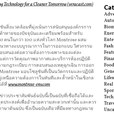
g Technology for a Cleaner Tomorrow (veracast.com)
Cat
Adve
Aut
Biom
ชันสิ่งแวดล้อมที่มุ่งเน้นการสนับสนุนองค์กรการ
Ene
ท้าทายของปัจจุบันและเตรียมพร้อมสำหรับ
Ente
 คนในกว่า 100 แห่งทั่วโลก Montrose ผสม
Fash
งกับแนวทางแบบบูรณาการในการออกแบบ วิศวกรรม
Feat
ตอบสนองต่อความต้องการเฉพาะของแต่ละ
Fina
้งแต่การวัดคุณภาพอากาศและบริการห้องปฏิบัติ
Food
ิตามกฎระเบียบ การตอบสนองเหตุฉุกเฉิน การออก
Gene
Montrose มอบโซลูชันที่เป็นนวัตกรรมและปฏิบัติ
Life
อยู่เหนือความต้องการในทันทีและล้ำหน้าในเชิงกล
Real
ด้ที่
www.montrose-env.com
Spor
ประชาสัมพันธ์ฉบับนี้เป็นฉบับที่เชื่อถือได้และ
Tech
ีจุดประสงค์เพื่ออำนวยความสะดวกเท่านั้น และควร
Trav
ภาษาต้นฉบับ ซึ่งเป็นฉบับเดียวที่มีผลทางกฎหมาย
Unca