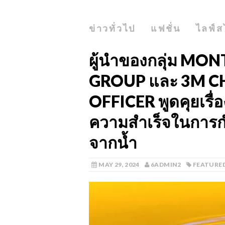
ข่าวทั่วไป
แฟชั่น
ไลฟ์ส
ผู้นำของกลุ่ม M
GROUP และ 3M C
OFFICER พูดคุยเรื่
ความสำเร็จในการกำ
จากน้ำ
MAY 29, 2024
6ADMIN2
FEATURE