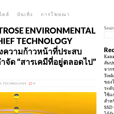
ไตล์
บันเทิง
การโฆษณา
Sear
ONTROSE ENVIRONMENTAL
HIEF TECHNOLOGY
Rec
องความก้าวหน้าที่ประสบ
Kana
จัด “สารเคมีที่อยู่ตลอดไป”
สัมป
จาก
Tosh
ของ
D
,
TECHNOLOGY
0
ระดั
ใช้แ
สำหร
SSD 