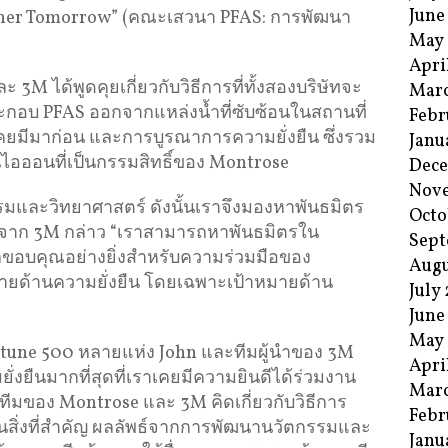
June
aner Tomorrow” (คณะเสวนา PFAS: การพัฒนา
May
Apri
M ได้พูดคุยเกี่ยวกับวิธีการที่ทั้งสองบริษัทจะ
Mar
กอบ PFAS ออกจากแหล่งน้ำที่ซับซ้อนในสถานที่
Febr
เคยมีมาก่อน และการบูรณาการความยั่งยืน ซึ่งรวม
Janu
ไอออนที่เป็นกรรมสิทธิ์ของ Montrose
Dec
Nov
รมและวิทยาศาสตร์ ดังนั้นเราจึงมองหาพันธมิตร
Octo
 จาก 3M กล่าว “เราสามารถหาพันธมิตรใน
Sept
ึกขอบคุณอย่างยิ่งสำหรับความร่วมมือของ
Augu
หมายด้านความยั่งยืน โดยเฉพาะเป้าหมายด้าน
July
June
May
ortune 500 หลายแห่ง John และทีมผู้นำของ 3M
Apri
วามยั่งยืนมากที่สุดที่เราเคยมีความยินดีได้ร่วมงาน
Mar
อทีมของ Montrose และ 3M คิดเกี่ยวกับวิธีการ
Febr
ป็นสิ่งที่สำคัญ ผลลัพธ์จากการพัฒนานวัตกรรมและ
Janu