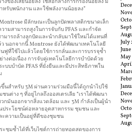
สร้างของเสียน้อยลง ใช้สื่อกลางการกรองน้อยลง มี
Dec
นสำหรับพนักงาน และใช้พลังงานน้อยลง”
Nov
Octo
ง Montrose มีลักษณะเป็นลูกปัดพลาสติกขนาดเล็ก
Sept
นมีความสามารถสูงในการจับกับ PFAS และกำจัด
Augu
ามารถล้างลูกปัดและนำกลับมาใช้ใหม่ได้แทนที่
July
แล้ว นอกจากนี้ Montrose ยังได้พัฒนาเทคโนโลยี
June
ฟูที่ใช้ไปแล้วโดยใช้การกลั่นและการบรรจุซ้ำ
May
างต่อเนื่อง การจับคู่เทคโนโลยีการบำบัดด้วย
Apri
ด้ระบบบำบัด PFAS ที่ยั่งยืนและมีประสิทธิภาพใน
Mar
ม
Febr
Janu
ขึ้นสำหรับ 3M ผ่านความร่วมมือนี้ได้ถูกนำไปใช้
Dec
ชนต่าง ๆ ที่อยู่ไกลถึงออสเตรเลีย “เราได้พัฒนา
Nov
วกมันออกจากสิ่งแวดล้อม และ 3M กำลังเป็นผู้นำ
Octo
ป็นประโยชน์ต่อหลายอุตสาหกรรม ชุมชน และ
Sept
และความเป็นอยู่ที่ดีของชุมชน
Augu
ระชุมซ้ำได้ที่เว็บไซต์การถ่ายทอดสดของการ