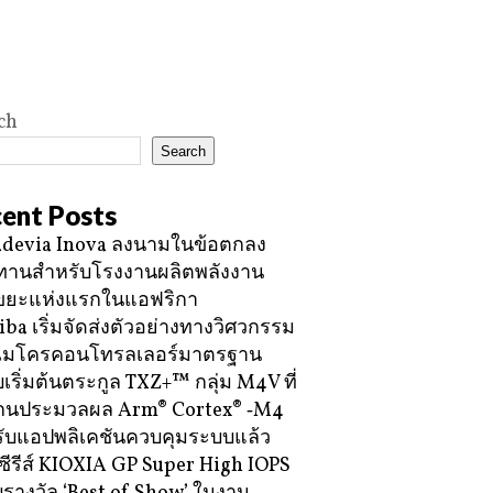
ch
Search
ent Posts
devia Inova ลงนามในข้อตกลง
ทานสำหรับโรงงานผลิตพลังงาน
ขยะแห่งแรกในแอฟริกา
iba เริ่มจัดส่งตัวอย่างทางวิศวกรรม
ไมโครคอนโทรลเลอร์มาตรฐาน
บเริ่มต้นตระกูล TXZ+™ กลุ่ม M4V ที่
กนประมวลผล Arm® Cortex® ‑M4
ับแอปพลิเคชันควบคุมระบบแล้ว
ซีรีส์ KIOXIA GP Super High IOPS