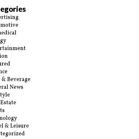
egories
rtising
omotive
edical
rgy
rtainment
ion
ured
nce
 & Beverage
ral News
style
 Estate
ts
nology
el & Leisure
tegorized