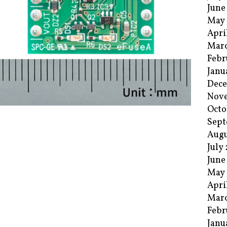
June
May
Apri
Mar
Febr
Janu
Dec
Nov
Octo
Sept
Augu
July
June
May
Apri
Mar
Febr
Janu