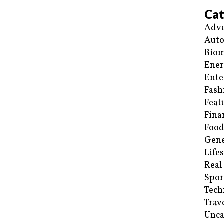
Cat
Adve
Aut
Biom
Ene
Ente
Fash
Feat
Fina
Food
Gene
Life
Real
Spor
Tech
Trav
Unca