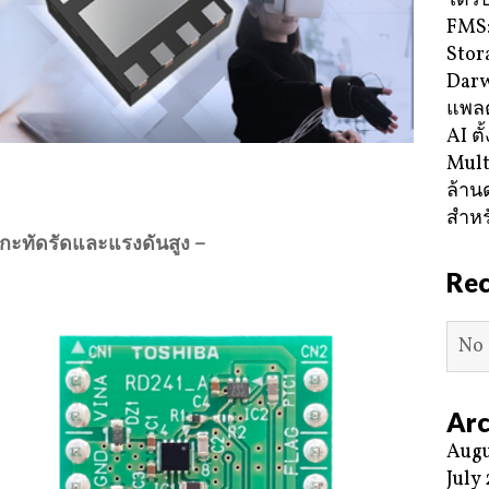
ได้ร
FMS:
Stor
Darw
แพลต
AI ตั
Mult
ล้าน
สำหร
กะทัดรัดและแรงดันสูง –
Re
No 
Arc
Augu
July