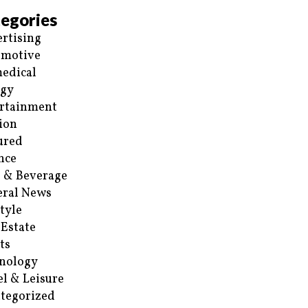
egories
rtising
omotive
edical
rgy
rtainment
ion
ured
nce
 & Beverage
ral News
style
 Estate
ts
nology
el & Leisure
tegorized