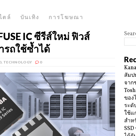
ไตล์
บันเทิง
การโฆษณา
Sear
SE IC ซีรีส์ใหม่ ฟิวส์
มารถใช้ซ้ำได้
Rec
D
,
TECHNOLOGY
0
Kana
สัมป
จาก
Tosh
ของ
ระดั
ใช้แ
สำหร
SSD 