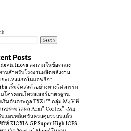
ch
Search
ent Posts
devia Inova ลงนามในข้อตกลง
ทานสำหรับโรงงานผลิตพลังงาน
ขยะแห่งแรกในแอฟริกา
iba เริ่มจัดส่งตัวอย่างทางวิศวกรรม
ไมโครคอนโทรลเลอร์มาตรฐาน
บเริ่มต้นตระกูล TXZ+™ กลุ่ม M4V ที่
กนประมวลผล Arm® Cortex® ‑M4
ับแอปพลิเคชันควบคุมระบบแล้ว
ซีรีส์ KIOXIA GP Super High IOPS