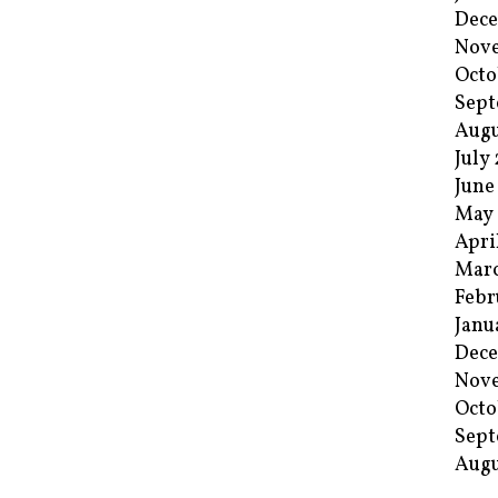
Dec
Nov
Octo
Sept
Augu
July
June
May
Apri
Mar
Febr
Janu
Dec
Nov
Octo
Sept
Augu