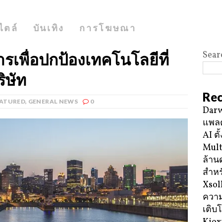
ไตล์
บันเทิง
การโฆษณา
Sear
เพื่อปกป้องเทคโนโลยีที่
ิษัท
Rec
EATURED
,
GENERAL NEWS
0
Darw
แพลต
AI ตั
Mult
ล้าน
สำหร
Xsol
ความ
เติบ