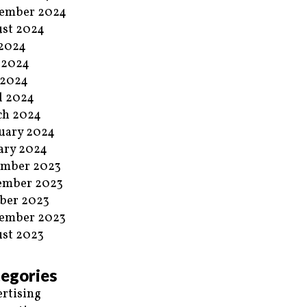
ember 2024
st 2024
 2024
 2024
 2024
l 2024
ch 2024
uary 2024
ary 2024
ember 2023
ember 2023
ber 2023
ember 2023
st 2023
egories
rtising