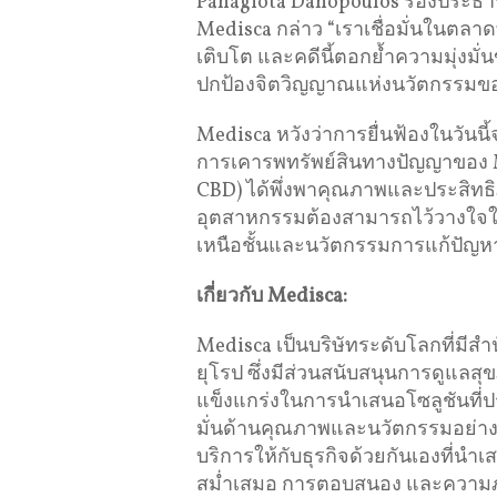
Panagiota Danopoulos รองประธา
Medisca กล่าว “เราเชื่อมั่นในตลาดท
เติบโต และคดีนี้ตอกย้ำความมุ่งมั่
ปกป้องจิตวิญญาณแห่งนวัตกรรมข
Medisca หวังว่าการยื่นฟ้องในวันน
การเคารพทรัพย์สินทางปัญญาของ 
CBD) ได้พึ่งพาคุณภาพและประสิทธิภ
อุตสาหกรรมต้องสามารถไว้วางใจในผล
เหนือชั้นและนวัตกรรมการแก้ปัญหา
เกี่ยวกับ
Medisca:
Medisca เป็นบริษัทระดับโลกที่มีสำน
ยุโรป ซึ่งมีส่วนสนับสนุนการดูแล
แข็งแกร่งในการนำเสนอโซลูชันที่ป
มั่นด้านคุณภาพและนวัตกรรมอย่างแ
บริการให้กับธุรกิจด้วยกันเองที่
สม่ำเสมอ การตอบสนอง และความภั