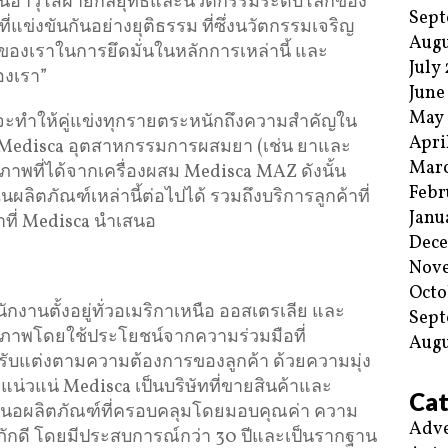
นอาวุโสฝ่ายกลยุทธ์และนวัตกรรมระดับโลกของ
Sept
ี่แข่งขันกันอย่างยุติธรรม ที่ซึ่งนวัตกรรมเจริญ
Augu
นของเราในการยึดมั่นในหลักการเหล่านี้ และ
July
องเรา”
June
May
ี้จะทำให้คู่แข่งทุกรายตระหนักถึงความสำคัญใน
Apri
Medisca อุตสาหกรรมการผสมยา (เช่น ยาและ
Mar
าพที่ได้จากเครื่องผสม Medisca MAZ ดังนั้น
Febr
ิตภัณฑ์เหล่านี้ต่อไปได้ รวมถึงบริการลูกค้าที่
Janu
ที่ Medisca นำเสนอ
Dec
Nov
Octo
ักงานตั้งอยู่ทั่วอเมริกาเหนือ ออสเตรเลีย และ
Sept
สุขภาพโดยใช้ประโยชน์จากความร่วมมือที่
Augu
รับแต่งตามความต้องการของลูกค้า ด้วยความมุ่ง
น่วแน่ Medisca เป็นบริษัทที่ขายสินค้าและ
Cat
นำเสนอผลิตภัณฑ์ที่ครอบคลุมโดยมอบคุณค่า ความ
Adve
กดี โดยมีประสบการณ์กว่า 30 ปีและเป็นรากฐาน