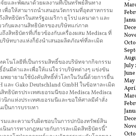
ิจัยและพัฒนาด้วยผลงานที่เป็นทรัพย์สินทาง
Mar
ัท เพื่อให้สามารถนำเสนอนวัตกรรมที่อุตสาหกรรม
Febr
ถึงสิทธิบัตรในสหรัฐอเมริกา ยุโรป แคนาดา และ
Janu
่ยวกับผลงานสิทธิบัตรของบริษัทแก่ภาค
Dec
สิทธิบัตรที่เกี่ยวข้องกับเครื่องผสม Medisca ที่
Nov
าม บริษัทบางแห่งก็ยังนำเสนอผลิตภัณฑ์ที่ละเมิด
Octo
Sept
Augu
ทคโนโลยีที่เป็นกรรมสิทธิ์ของบริษัทจากกิจกรรม
July
ิ์อันมีค่าและเพื่อให้แน่ใจว่าบริษัทต่างๆ แข่งขัน
June
พยายามใช้บังคับสิทธิ์ทั่วโลกในวันนี้ด้วยการยื่น
May
bH และ Gako Deutschland GmbH ในข้อหาละเมิด
Apri
ป็นสิทธิบัตรประเทศเยอรมนีของ Medisca Medisca
Mar
มิวนิกแห่งประเทศเยอรมนีและขอให้ศาลมีคำสั่ง
Febr
ินเป็นการบรรเทา
Janu
Dec
กรรมและความรับผิดชอบในการปกป้องทรัพย์สิน
Nov
เนินการทางกฎหมายกับการละเมิดสิทธิบัตรนี้”
Octo