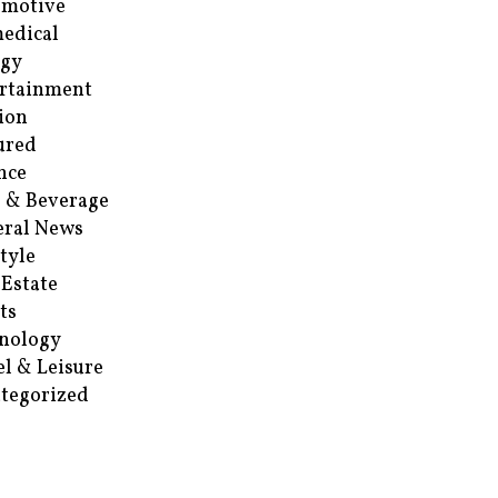
omotive
edical
rgy
rtainment
ion
ured
nce
 & Beverage
ral News
style
 Estate
ts
nology
el & Leisure
tegorized