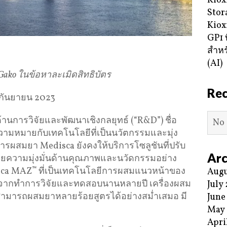
Kiox
Stor
Kiox
GP1 ท
สำหร
(AI)
Gako
ในข้อหาละเมิดสิทธิบัตร
Re
 กันยายน 2023
ารวิจัยและพัฒนาเชิงกลยุทธ์ (“R&D”) ชื่อ
No 
วามหมายกับเทคโนโลยีที่เป็นนวัตกรรมและมุ่ง
การผสมยา Medisca ยังคงให้บริการโซลูชันที่ปรับ
Arc
ยความมุ่งมั่นด้านคุณภาพและนวัดกรรมอย่าง
isca MAZ
™
ที่เป็นเทคโนโลยีการผสมแนวหน้าของ
Augu
มหลังจากทำการวิจัยและทดสอบนานหลายปี เครื่องผสม
July
่สามารถผสมยาหลายร้อยสูตรได้อย่างสม่ำเสมอ มี
June
May
Apri