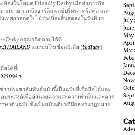
สร้างห้องในโหมด Friendly Derby เมื่อทำภารกิจ
Sept
างๆมากมาย รวมถึงอาร์ติแฟกซ์ปริศนา คริสตัล และ
Augu
ศกาลฤดูใบไม้ร่วงนี้จะสิ้นสุดลงในวันที่ 10
July
June
May
n
s
e Derby
กรุณาติดตามได้ที่
Apri
erby.THAILAND
และบนโซเชียลมีเดีย (
YouTube
|
Mar
Febr
Janu
ยได้ที่:
Dec
562309/en
Nov
Octo
ประชาสัมพันธ์ฉบับนี้เป็นฉบับที่เชื่อถือได้และ
Sept
ีจุดประสงค์เพื่ออำนวยความสะดวกเท่านั้น และควร
Augu
ภาษาต้นฉบับ ซึ่งเป็นฉบับเดียวที่มีผลทางกฎหมาย
Cat
Adve