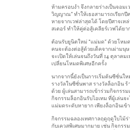
ห้ามครอบงำ จึงกลายร่างเป็นจอมเวท
วิญญาณ” ทำให้เธอสามารถเรียกปีศาจ 
หายจากเวฟล่าสุดได้ โดยปีศาจเหล่า
สเตอร์ ทำให้คู่ต่อสู้เคลียร์เวฟได้ยาก
ต้อนรับยูนิตใหม่ “แม่มด” ด้วยโหม
คนจะต้องต่อสู้ด้วยเด็คจากเผ่ามนุษ
จะเปิดให้เล่นจนถึงวันที่ 14 ตุลาคมเ
เปลี่ยนโหมดพิเศษอีกครั้ง
นากจากนี้ยังเป็นการเริ่มต้นซีซั่น
รางวัลในซีซั่นพาส รางวัลล็อกอิน
ด้วย ผู้เล่นสามารถเข้าร่วมกิจกรรมเ
กิจกรรมล็อกอินรับไอเทม ที่ผู้เล่นจ
แม่มดระดับหายาก เพียงล็อกอินเข้าเ
กิจกรรมฉลองเทศกาลฤดูฤดูใบไม้ร่วง
กับเควสพิเศษมากมาย เช่น กิจกรรม