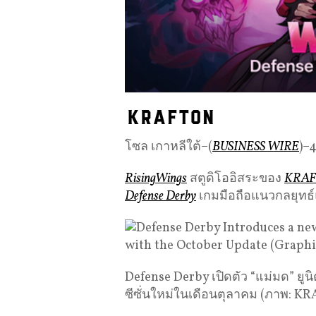
โซล เกาหลีใต้–(
BUSINESS WIRE
)–
RisingWings
สตูดิโออิสระของ
KRAFT
Defense Derby
เกมมือถือแนวกลยุทธ์
Defense Derby เปิดตัว “แม่มด” ยู
ซีซั่นใหม่ในเดือนตุลาคม (ภาพ: K