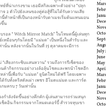
ถูกเวทมนตร์ต้อง
Mar
ย์ที่น่าเกรงขาม เธอมีสกิลเฉพาะตัวอย่าง “ปลุก
Febr
2 ตัวไปยังเลนของคู่ต่อสู้ที่ไม่ได้รับความเสีย
Janu
นี้ทำหน้าที่เป็นกองหน้ารับดาเมจเริ่มต้นแทนมอน
Dec
ขึ้น
Nov
Octo
ดบรอล “ Witch Mirror Match” ในโหมดนี้ผู้เล่นทุก
Sept
ย์เหมือนๆกันโดยมี “แม่มด” เป็นหนึ่งในสำรับ และ
Augu
ท่านั้น หลังจากนั้นในวันที่ 15 ตุลาคมจะมีการ
July
June
ใหม่ “เสียงกระซิบแสนหวาน” รวมถึงการรีเซ็ตของ
May
 ร้านค้ากิจกรรมอย่างวงล้อลุ้นโชคและพรนำโชคอีก
Apri
หล่านี้เพื่อรับ “แม่มด” ยูนิตใหม่ได้ฟรี โดยเฉพาะ
Mar
ะได้รับทั้งคริสตัลเผ่า เพชร อีโมตแม่มด และการ์ด
Febr
กมครบ 7 วันเท่านั้น
Janu
Dec
กำลังจัดขึ้นอย่างคึกคัก ผู้เล่นสามารถร่วมสนุก
Nov
เช็คอิน กิจกรรมจากโหมดเดอร์บี้ สำรวจหุบเขา
Octo