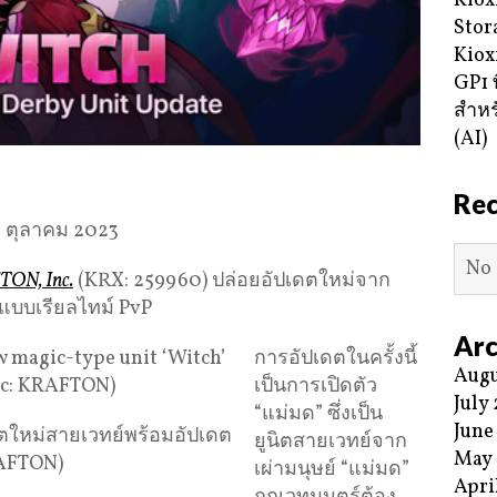
Kiox
Stor
Kiox
GP1 ท
สำหร
(AI)
Re
4 ตุลาคม 2023
No 
ON, Inc.
(KRX: 259960) ปล่อยอัปเดตใหม่จาก
แบบเรียลไทม์ PvP
Arc
การอัปเดตในครั้งนี้
Augu
เป็นการเปิดตัว
July
“แม่มด” ซึ่งเป็น
June
นิตใหม่สายเวทย์พร้อมอัปเดต
ยูนิตสายเวทย์จาก
May
RAFTON)
เผ่ามนุษย์ “แม่มด”
Apri