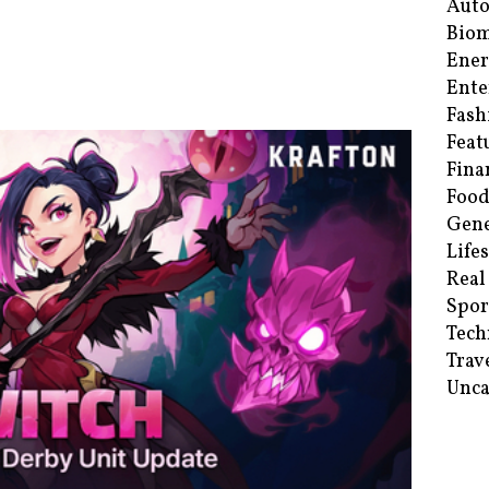
Aut
Biom
Ene
Ente
Fash
Feat
Fina
Food
Gene
Life
Real
Spor
Tech
Trav
Unca