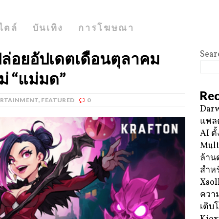
ไตล์
บันเทิง
การโฆษณา
Sear
่อยอัปเดตเดือนตุลาคม
ม่ “แม่มด”
Rec
ERTAINMENT
,
FEATURED
0
Darw
แพลต
AI ตั
Mult
ล้าน
สำหร
Xsol
ความ
เติบ