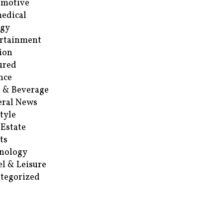
omotive
edical
rgy
rtainment
ion
ured
nce
 & Beverage
ral News
style
 Estate
ts
nology
el & Leisure
tegorized