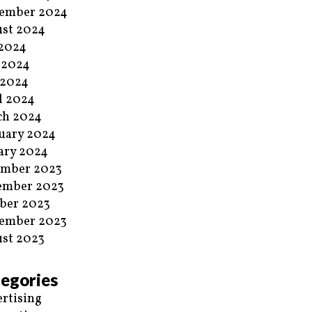
ember 2024
st 2024
 2024
 2024
 2024
l 2024
ch 2024
uary 2024
ary 2024
ember 2023
ember 2023
ber 2023
ember 2023
st 2023
egories
rtising