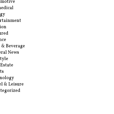
omotive
edical
rgy
rtainment
ion
ured
nce
 & Beverage
ral News
style
 Estate
ts
nology
el & Leisure
tegorized