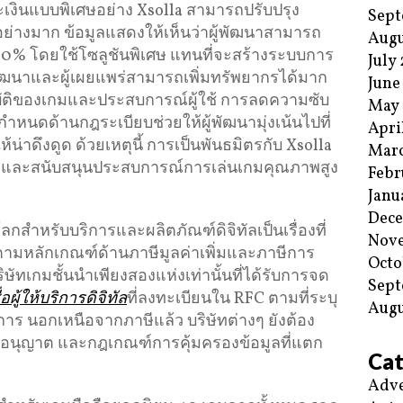
ินแบบพิเศษอย่าง Xsolla สามารถปรับปรุง
Sept
อย่างมาก ข้อมูลแสดงให้เห็นว่าผู้พัฒนาสามารถ
Augu
30% โดยใช้โซลูชันพิเศษ แทนที่จะสร้างระบบการ
July
พัฒนาและผู้เผยแพร่สามารถเพิ่มทรัพยากรได้มาก
June
สมบัติของเกมและประสบการณ์ผู้ใช้ การลดความซับ
May
หนดด้านกฎระเบียบช่วยให้ผู้พัฒนามุ่งเน้นไปที่
Apri
าดึงดูด ด้วยเหตุนี้ การเป็นพันธมิตรกับ Xsolla
Mar
ิจและสนับสนุนประสบการณ์การเล่นเกมคุณภาพสูง
Febr
Janu
Dec
หรับบริการและผลิตภัณฑ์ดิจิทัลเป็นเรื่องที่
Nov
ิตามหลักเกณฑ์ด้านภาษีมูลค่าเพิ่มและภาษีการ
Octo
ริษัทเกมชั้นนำเพียงสองแห่งเท่านั้นที่ได้รับการจด
Sept
อผู้ให้บริการดิจิทัล
ที่ลงทะเบียนใน RFC ตามที่ระบุ
Augu
การ นอกเหนือจากภาษีแล้ว บริษัทต่างๆ ยังต้อง
ใบอนุญาต และกฎเกณฑ์การคุ้มครองข้อมูลที่แตก
Cat
Adve