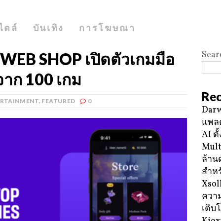
ไตล์
บันเทิง
การโฆษณา
Sear
 WEB SHOP เปิดตัวเกมมือ
จาก 100 เกม
Rec
ERTAINMENT
,
FEATURED
0
Darw
แพลต
AI ตั
Mult
ล้าน
สำหร
Xsol
ความ
เติบ