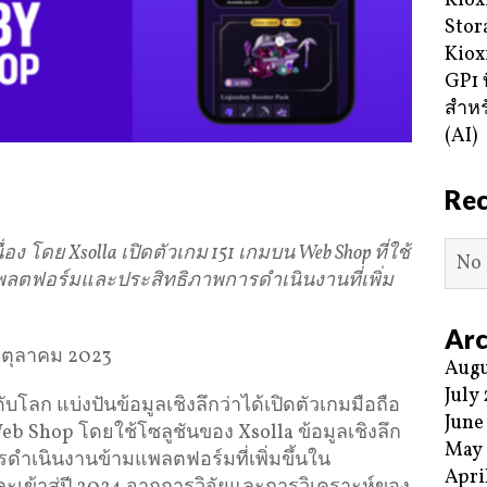
Kiox
Stor
Kiox
GP1 ท
สำหร
(AI)
Re
ื่อง
โดย
Xsolla
เปิดตัวเกม
151
เกมบน
Web Shop
ที่ใช้
No 
ตฟอร์มและประสิทธิภาพการดำเนินงานที่เพิ่ม
Arc
 ตุลาคม 2023
Augu
July
ดับโลก แบ่งปันข้อมูลเชิงลึกว่าได้เปิดตัวเกมมือถือ
June
 Shop โดยใช้โซลูชันของ Xsolla ข้อมูลเชิงลึก
May
ารดำเนินงานข้ามแพลตฟอร์มที่เพิ่มขึ้นใน
Apri