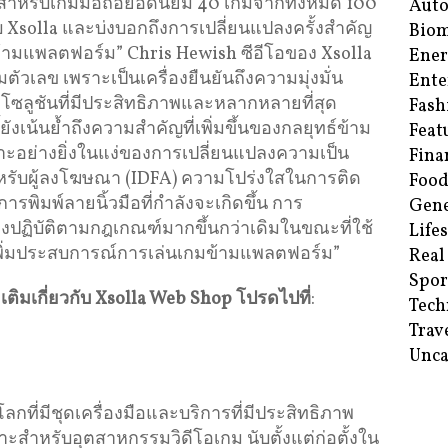
่งสำหรับเกมมือถือยอดนิยม 40 เกมจากทั้งหมด 100
Aut
 Xsolla และบ่งบอกถึงการเปลี่ยนแปลงครั้งสำคัญ
Biom
้ามแพลตฟอร์ม” Chris Hewish ซีอีโอของ Xsolla
Ene
ตัวเลข เพราะเป็นเครื่องยืนยันถึงความมุ่งมั่น
Ente
โซลูชันที่มีประสิทธิภาพและหลากหลายที่สุด
Fash
ังเน้นย้ำถึงความสำคัญที่เพิ่มขึ้นของกลยุทธ์ข้าม
Feat
ย่างยิ่งในแง่ของการเปลี่ยนแปลงความเป็น
Fina
บุสำหรับผู้ลงโฆษณา (IDFA) ความโปร่งใสในการติด
Food
ิมพ์ลายนิ้วมือที่กำลังจะเกิดขึ้น การ
Gene
้องปฏิบัติตามกฎเกณฑ์มากขึ้นกว่าเดิมในขณะที่ใช้
Life
เพิ่มประสบการณ์การเล่นเกมข้ามแพลตฟอร์ม”
Real
Spor
เติมเกี่ยวกับ
Xsolla Web Shop
โปรดไปที่
:
Tech
Trav
Unca
โลกที่มีชุดเครื่องมือและบริการที่มีประสิทธิภาพ
ำหรับอุตสาหกรรมวิดีโอเกม นับตั้งแต่ก่อตั้งใน