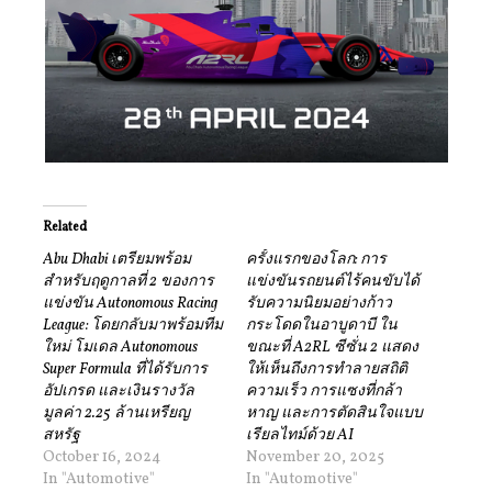
Related
Abu Dhabi เตรียมพร้อม
ครั้งแรกของโลก: การ
สำหรับฤดูกาลที่ 2 ของการ
แข่งขันรถยนต์ไร้คนขับได้
แข่งขัน Autonomous Racing
รับความนิยมอย่างก้าว
League: โดยกลับมาพร้อมทีม
กระโดดในอาบูดาบี ใน
ใหม่ โมเดล Autonomous
ขณะที่ A2RL ซีซั่น 2 แสดง
Super Formula ที่ได้รับการ
ให้เห็นถึงการทำลายสถิติ
อัปเกรด และเงินรางวัล
ความเร็ว การแซงที่กล้า
มูลค่า 2.25 ล้านเหรียญ
หาญ และการตัดสินใจแบบ
สหรัฐ
เรียลไทม์ด้วย AI
October 16, 2024
November 20, 2025
In "Automotive"
In "Automotive"