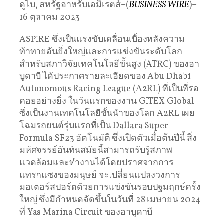
ดูไบ, สหรัฐอาหรับเอมิเรตส์–(
BUSINESS WIRE
)–
16 ตุลาคม 2023
ASPIRE ซึ่งเป็นแรงขับเคลื่อนเบื้องหลังความ
ท้าทายอันยิ่งใหญ่และการแข่งขันระดับโลก
สำหรับสภาวิจัยเทคโนโลยีขั้นสูง (ATRC) ของอา
บูดาบี ได้ประกาศรายละเอียดของ Abu Dhabi
Autonomous Racing League (A2RL) ที่เป็นที่รอ
คอยอย่างยิ่ง ในวันแรกของงาน GITEX Global
ซึ่งเป็นงานเทคโนโลยีชั้นนำของโลก A2RL เผย
โฉมรถยนต์รุ่นแรกที่เป็น Dallara Super
Formula SF23 อัตโนมัติ ซึ่งเปิดตัวเมื่อต้นปีนี้ สิ่ง
มหัศจรรย์อันทันสมัยนี้สามารถรับรู้สภาพ
แวดล้อมและทำงานได้โดยปราศจากการ
แทรกแซงของมนุษย์ จะเปลี่ยนแปลงวงการ
มอเตอร์สปอร์ตด้วยการแข่งขันรอบปฐมฤกษ์ครั้ง
ใหญ่ ซึ่งมีกำหนดจัดขึ้นในวันที่ 28 เมษายน 2024
ที่ Yas Marina Circuit ของอาบูดาบี