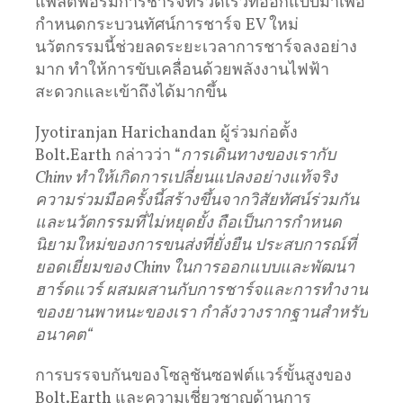
แพลตฟอร์มการชาร์จที่รวดเร็วที่ออกแบบมาเพื่อ
กำหนดกระบวนทัศน์การชาร์จ EV ใหม่
นวัตกรรมนี้ช่วยลดระยะเวลาการชาร์จลงอย่าง
มาก ทำให้การขับเคลื่อนด้วยพลังงานไฟฟ้า
สะดวกและเข้าถึงได้มากขึ้น
Jyotiranjan Harichandan ผู้ร่วมก่อตั้ง
Bolt.Earth กล่าวว่า “
การเดินทางของเรากับ
Chinv
ทำให้เกิดการเปลี่ยนแปลงอย่างแท้จริง
ความร่วมมือครั้งนี้สร้างขึ้นจากวิสัยทัศน์ร่วมกัน
และนวัตกรรมที่ไม่หยุดยั้ง
ถือเป็นการกำหนด
นิยามใหม่ของการขนส่งที่ยั่งยืน
ประสบการณ์ที่
ยอดเยี่ยมของ
Chinv
ในการออกแบบและพัฒนา
ฮาร์ดแวร์
ผสมผสานกับการชาร์จและการทำงาน
ของยานพาหนะของเรา
กำลังวางรากฐานสำหรับ
อนาคต
“
การบรรจบกันของโซลูชันซอฟต์แวร์ขั้นสูงของ
Bolt.Earth และความเชี่ยวชาญด้านการ