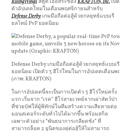
RisingWings
สตูดิโออิสระของ
KRAFTON, Inc.
เปิด
ตัวอัปเดตใหม่ในเดือนพฤศจิกายนสำหรับ
Defense Derby
เกมมือถือต่อสู้ด้วยกลยุทธ์แบบเรี
ยลไทม์ PvP ยอดนิยม
Defense Derby เกมมือถือต่อสู้ด้วยกลยุทธ์แบบเรียลไ
ยอดนิยม เปิดตัว 3 ฮีโร่ใหม่ในการอัปเดตเดือนพฤศจิ
(ภาพ: KRAFTON)
ในการอัปเดตนี้จะเป็นการเปิดตัว 3 ฮีโร่ใหม่ครั้ง
แรก เริ่มจาก “เรค” ฮีโร่สายเวทย์จากเผ่าสัตว์ป่า
ที่ช่วยบัฟให้ผู้พิทักษ์ในทีมสร้างความเสียหายต่อ
มอนสเตอร์ระดับทั่วไปได้มากขึ้น พร้อมสกิล
เฉพาะตัวอย่าง “พันธนาการเกลียดชัง” ที่
สามารถล็อค 2 ยูนิตของคู่ต่อสู้ให้ไม่สามารถ