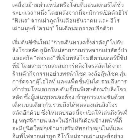
เคลื่อนย้ายตำแหน่งหรือโจมตีมอนสเตอร์ได้ชั่ว
ระยะเวลาหนึ่ง โดยหลังจากนี้จะมีการเปิดตัวฮีโร่
“ฟิเนส” จากเผ่าภูตในเดือนธันวาคม และ ฮีโร่
เผ่ามนุษย์ “ลาน่า” ในเดือนมกราคมอีกด้วย
เริ่มต้นซีซั่นใหม่ “การเดินทางครั้งสำคัญ” ไปกับ
ลิงโจรสลัด ยูนิตใหม่สายกายภาพจากเผ่าสัตว์ป่า
และสกิล “ต่อรอง” ที่เพิ่มพลังโจมตีตามเดอร์บี้ชิป
ที่มี โดยสามารถสะสมการ์ดลิงโจรสลัดได้จาก
ร้านค้ากิจกรรมอย่างพรนำโชค วงล้อลุ้นโชค สุ่ม
การ์ดจากตู้ไฮไลท์ และแพ็คขั้นบันได รวมถึงการ
เข้าร่วมโหมดบรอล ดันเจี้ยนพิเศษต้อนรับลิงโจร
สลัด ซึ่งผู้เล่นทุกคนจะต้องเข้าสู่การแข่งขันด้วย
เด็คแบบเดียวกัน รวมถึงได้ทดลองเล่นลิงโจร
สลัดอีกด้วย ซึ่งโหมดบรอลนี้จะเปิดให้เล่นถึงวันที่
14 พฤศจิกายน และในอีกไม่กี่เดือนข้างหน้านี้ก็
จะมียูนิตใหม่ๆเข้ามาเสริมทัพอย่างมูนไนท์และ
อิมพ์ไฟจากเผ่าภูต ฮีโร่ใหม่จากเผ่ามนุษย์อย่าง