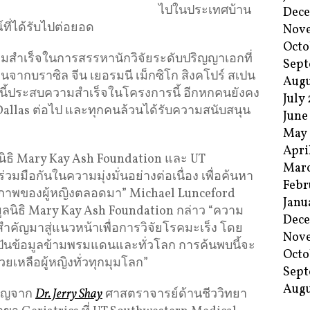
ไปในประเทศบ้าน
Dec
ี่ได้รับไปต่อยอด
Nov
Octo
ามสำเร็จในการสรรหานักวิจัยระดับปริญญาเอกที่
Sept
นจากบราซิล จีน เยอรมนี เม็กซิโก สิงคโปร์ สเปน
Augu
ี้ประสบความสำเร็จในโครงการนี้ อีกหกคนยังคง
July
allas ต่อไป และทุกคนล้วนได้รับความสนับสนุน
June
May
Apri
นิธิ Mary Kay Ash Foundation และ UT
Mar
มมือกันในความมุ่งมั่นอย่างต่อเนื่อง เพื่อค้นหา
Febr
สุขภาพของผู้หญิงตลอดมา” Michael Lunceford
Janu
ิธิ Mary Kay Ash Foundation กล่าว “ความ
Dec
ำคัญมาสู่แนวหน้าเพื่อการวิจัยโรคมะเร็ง โดย
Nov
ันข้อมูลข้ามพรมแดนและทั่วโลก การค้นพบนี้จะ
Octo
ยเหลือผู้หญิงทั่วทุกมุมโลก”
Sept
Augu
ชาญจาก
Dr. Jerry Shay
ศาสตราจารย์ด้านชีววิทยา