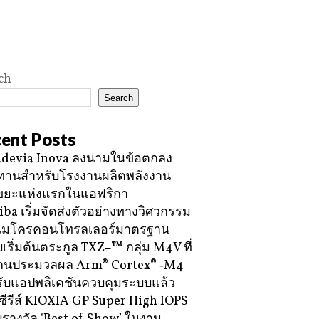
ch
Search
ent Posts
devia Inova ลงนามในข้อตกลง
ทานสำหรับโรงงานผลิตพลังงาน
ขยะแห่งแรกในแอฟริกา
iba เริ่มจัดส่งตัวอย่างทางวิศวกรรม
ไมโครคอนโทรลเลอร์มาตรฐาน
บเริ่มต้นตระกูล TXZ+™ กลุ่ม M4V ที่
กนประมวลผล Arm® Cortex® ‑M4
ับแอปพลิเคชันควบคุมระบบแล้ว
ซีรีส์ KIOXIA GP Super High IOPS