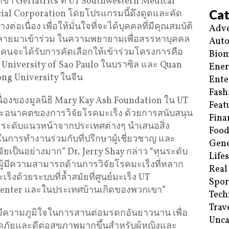
าขา Geriatrics ที่ UT Southwestern Medical
Cat
ial Corporation โดยโปรแกรมนี้ดึงดูดและคัด
ต่อเนื่อง เพื่อให้มั่นใจที่จะได้บุคคลที่มีคุณสมบัติ
Adve
ากหลายมาเข้าร่วม ในความพยายามเพื่อสรรหาบุคคล
Aut
งคนจะได้รับการคัดเลือกให้เข้าร่วมโครงการคือ
Biom
 University of Sao Paulo ในบราซิล และ Quan
Ene
ong University ในจีน
Ente
Fash
่องของมูลนิธิ Mary Kay Ash Foundation ใน UT
Feat
ะอนาคตของการวิจัยโรคมะเร็ง ด้วยการสนับสนุน
Fina
ัครระดับแนวหน้าจากประเทศต่างๆ นำเสนอสิ่ง
Food
ารทำงานร่วมกับที่ปรึกษาผู้เชี่ยวชาญ และ
Gene
ยเป็นอย่างมาก” Dr. Jerry Shay กล่าว “ทุนระดับ
Life
ู้มีความสามารถด้านการวิจัยโรคมะเร็งที่หลาก
Real
งด้วยระบบที่ล้ำสมัยที่ศูนย์มะเร็ง UT
Spor
enter และในประเทศบ้านเกิดของพวกเขา”
Tech
Trav
 มีความภูมิใจในการสานต่อมรดกอันยาวนาน เพื่อ
Unca
ดภัยและดีต่อสุขภาพมากขึ้นสำหรับผู้หญิงและ