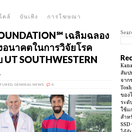
ไตล์
บันเทิง
การโฆษณา
Sear
OUNDATION℠ เฉลิมฉลอง
างอนาคตในการวิจัยโรค
Rec
อกับ UT SOUTHWESTERN
Kana
R
สัมป
จาก
TURED
,
GENERAL NEWS
0
Tosh
ของ
ระดั
ใช้แ
สำหร
SSD 