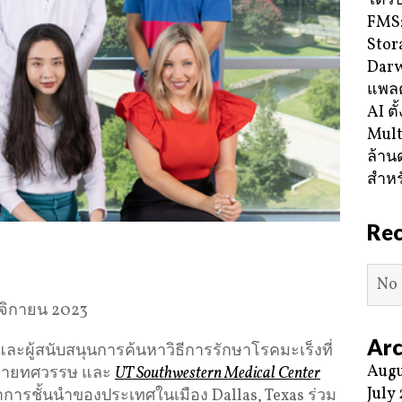
ได้ร
FMS:
Stor
Darw
แพลต
AI ตั
Mult
ล้าน
สำหร
Re
No 
จิกายน 2023
Arc
และผู้สนับสนุนการค้นหาวิธีการรักษาโรคมะเร็งที่
Augu
หลายทศวรรษ และ
UT Southwestern Medical Center
July
ิชาการชั้นนำของประเทศในเมือง Dallas, Texas ร่วม