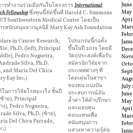
June
นการทำงานร่วมมือกันในโครงการ
International
May
rch Fellowship
ซึ่งทุนนี้จัดขึ้นที่ Harold C. Simmons
Apri
 UT Southwestern Medical Center โดยเป็น
Mar
ารสนับสนุนจากมูลนิธิ Mary Kay Ash Foundation
Febr
โปรแกรมนี้ก่อตั้ง
Janu
ขึ้นในปี 2019 โดยมี
Dec
วัตถุประสงค์เพื่อรับ
Nov
สมัครนักวิจัยจาก
Octo
ประเทศต่างๆ ที่
Sept
โดดเด่นในสาขา
Augu
ของตน แบ่งปัน
July
นการวิจัยโรคมะเร็ง ชั้นปี
ประสบการณ์อัน
June
ซ้าย), Principal
ล้ำค่า ให้คำปรึกษา
May
ลาง), Pedro Nogueira,
และมอบทุน
Apri
ade Silva, Ph.D. (ซ้าย),
ตอบแทนเพื่อ
Mar
ria Del Chica Parrado,
สนับสนุนการ
Febr
c.)
แสวงหาความรู้ต่อ
Janu