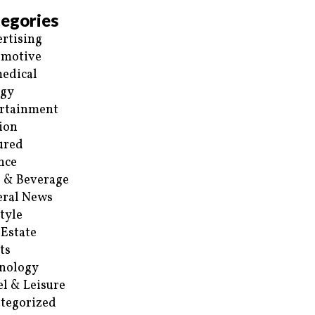
egories
rtising
omotive
edical
rgy
rtainment
ion
ured
nce
 & Beverage
ral News
style
 Estate
ts
nology
el & Leisure
tegorized