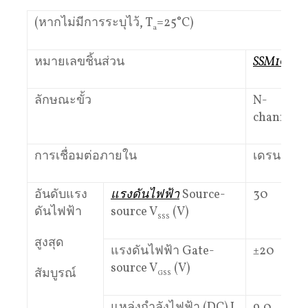
(หากไม่มีการระบุไว้, T
=25°C)
a
หมายเลขชิ้นส่วน
SSM10N96
ลักษณะขั้ว
N-
channel×
การเชื่อมต่อภายใน
เดรนร่วม
อันดับแรง
แรงดันไฟฟ้า
Source-
30
ดันไฟฟ้า
source V
(V)
SSS
สูงสุด
แรงดันไฟฟ้า Gate-
±20
source V
(V)
สัมบูรณ์
GSS
แหล่งกำลังไฟฟ้า (DC) I
9.0