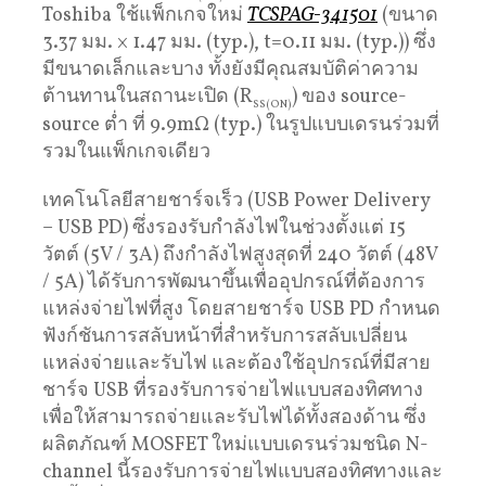
Toshiba ใช้แพ็กเกจใหม่
TCSPAG-341​501
(ขนาด
3.37 มม. ​× 1.47 มม. (typ.), t=0.11 มม. (typ.)) ซึ่ง
มีขนาดเล็กและบาง ทั้งยังมีคุณสมบัติค่าความ
ต้านทานในสถานะเปิด (R
) ของ source-
SS(ON)
source ต่ำ ที่ 9.9mΩ (typ.) ในรูปแบบเดรนร่วมที่
รวมในแพ็กเกจเดียว
เทคโนโลยีสายชาร์จเร็ว (USB Power Delivery
– USB PD) ซึ่งรองรับกำลังไฟในช่วงตั้งแต่ 15
วัตต์ (5V / 3A) ถึงกำลังไฟสูงสุดที่ 240 วัตต์ (48V
/ 5A) ได้รับการพัฒนาขึ้นเพื่ออุปกรณ์ที่ต้องการ
แหล่งจ่ายไฟที่สูง โดยสายชาร์จ USB PD กำหนด
ฟังก์ชันการสลับหน้าที่สำหรับการสลับเปลี่ยน
แหล่งจ่ายและรับไฟ และต้องใช้อุปกรณ์ที่มีสาย
ชาร์จ USB ที่รองรับการจ่ายไฟแบบสองทิศทาง
เพื่อให้สามารถจ่ายและรับไฟได้ทั้งสองด้าน ซึ่ง
ผลิตภัณฑ์ MOSFET ใหม่แบบเดรนร่วมชนิด N-
channel นี้รองรับการจ่ายไฟแบบสองทิศทางและ