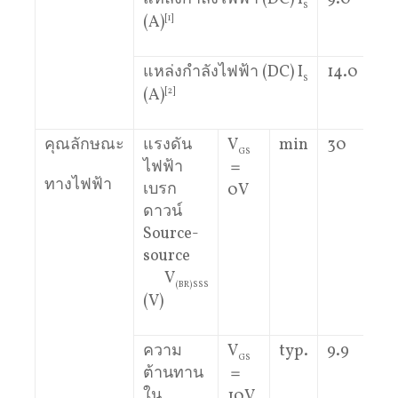
S
(A)
[1]
แหล่งกำลังไฟฟ้า (DC) I
14.0
S
(A)
[2]
คุณลักษณะ
แรงดัน
V
min
30
GS
ไฟฟ้า
＝
ทางไฟฟ้า
เบรก
0V
ดาวน์
Source-
source
V
(BR)SSS
(V)
ความ
V
typ.
9.9
GS
ต้านทาน
＝
ใน
10V