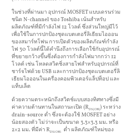
ในช่วงที่ผ่านมา อุปกรณ์ MOSFET แบบเดรนร่วม
ชนิด N-channel ของ Toshiba เน้นสำหรับ
ผลิตภัณฑ์ที่มีกำลังไฟ 12 โวลต์ ซึ่งส่วนใหญ่มีไว้
เพื่อใช้ในการปกป้องชุดแบตเตอรี่ลิเธียมไอออน
ของสมาร์ทโฟน การเปิดตัวของผลิตภัณฑ์กำลัง
ไฟ 30 โวลต์นี้ได้คำนึงถึงการเลือกใช้กับอุปกรณ์
ที่ขยายกว้างขึ้นซึ่งต้องการกำลังไฟมากกว่า 12
โวลต์ เช่น โหลดสวิตชิ่งสายไฟสำหรับอุปกรณ์ที่
ชาร์จไฟด้วย USB และการปกป้องชุดแบตเตอรี่ลิ
เธียมไอออนในเครื่องคอมพิวเตอร์แล็ปท็อป และ
แท็บเล็ต
ด้วยความตระหนักถึงสวิตช์แบบสองทิศทางซึ่งมี
ค่าความต้านทานในสถานะเปิด (R
) ระหว่าง
DS(ON)
drain-source ต่ำ ซึ่งจะต้องใช้ MOSFET อย่าง
น้อยสองตัว ไม่ว่าจะเป็นขนาด 3.3×3.3 มม. หรือ
2×2 มม. ที่มีค่า R
ต่ำ ผลิตภัณฑ์ใหม่ของ
DS(ON)