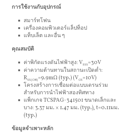
การใช้งานกับอุปกรณ์
สมาร์ทโฟน
เครื่องคอมพิวเตอร์แล็ปท็อป
แท็บเล็ต และอื่น ๆ
คุณสมบัติ
ค่าพิกัดแรงดันไฟฟ้าสูง: V
=30V
SSS
ค่าความต้านทานในสถานะเปิดต่ำ:
R
=9.9mΩ (typ.) (V
=10V)
SS(ON)
GS
โครงสร้างการเชื่อมต่อแบบเดรนร่วม
สำหรับการนำไฟฟ้าสองทิศทาง
แพ็กเกจ TCSPAG-341501 ขนาดเล็กและ
บาง: 3.37 มม. × 1.47 มม. (typ.), t=0.11มม.
(typ.)
ข้อมูลจำเพาะหลัก