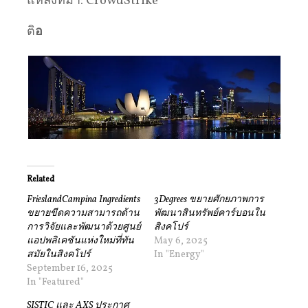
แหล่งที่มา: CrowdStrike
ติ
อ
Related
FrieslandCampina Ingredients
3Degrees ขยายศักยภาพการ
ขยายขีดความสามารถด้าน
พัฒนาสินทรัพย์คาร์บอนใน
การวิจัยและพัฒนาด้วยศูนย์
สิงคโปร์
แอปพลิเคชันแห่งใหม่ที่ทัน
May 6, 2025
สมัยในสิงคโปร์
In "Energy"
September 16, 2025
In "Featured"
SISTIC และ AXS ประกาศ