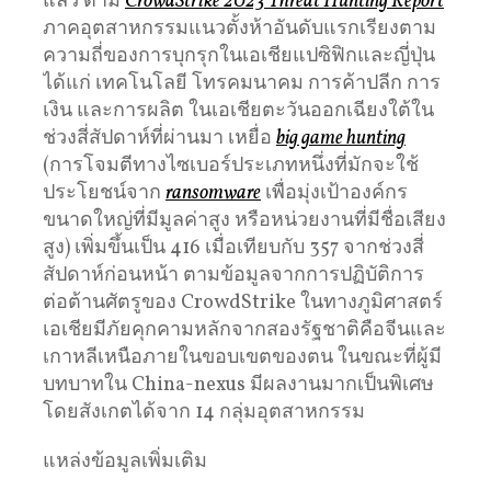
แล้ว ตาม
CrowdStrike 2023 Threat Hunting Report
ภาคอุตสาหกรรมแนวตั้งห้าอันดับแรกเรียงตาม
ความถี่ของการบุกรุกในเอเชียแปซิฟิกและญี่ปุ่น
ได้แก่ เทคโนโลยี โทรคมนาคม การค้าปลีก การ
เงิน และการผลิต ในเอเชียตะวันออกเฉียงใต้ใน
ช่วงสี่สัปดาห์ที่ผ่านมา เหยื่อ
big game hunting
(การโจมตีทางไซเบอร์ประเภทหนึ่งที่มักจะใช้
ประโยชน์จาก
ransomware
เพื่อมุ่งเป้าองค์กร
ขนาดใหญ่ที่มีมูลค่าสูง หรือหน่วยงานที่มีชื่อเสียง
สูง) เพิ่มขึ้นเป็น 416 เมื่อเทียบกับ 357 จากช่วงสี่
สัปดาห์ก่อนหน้า ตามข้อมูลจากการปฏิบัติการ
ต่อต้านศัตรูของ CrowdStrike ในทางภูมิศาสตร์
เอเชียมีภัยคุกคามหลักจากสองรัฐชาติคือจีนและ
เกาหลีเหนือภายในขอบเขตของตน ในขณะที่ผู้มี
บทบาทใน China-nexus มีผลงานมากเป็นพิเศษ
โดยสังเกตได้จาก 14 กลุ่มอุตสาหกรรม
แหล่งข้อมูลเพิ่มเติม