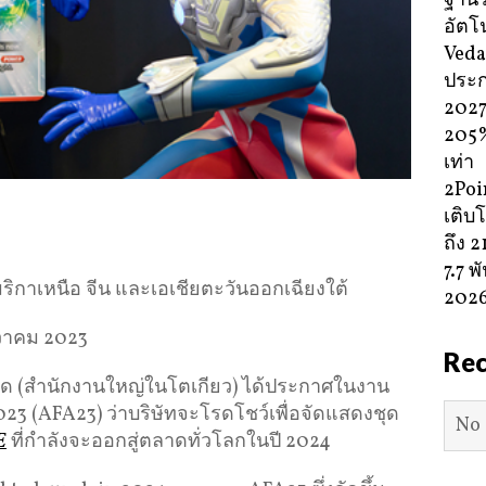
ฐานร
อัตโน
Veda
ประ
2027 
205%
เท่า
2Poi
เติบโ
ถึง 
7.7 
มริกาเหนือ จีน และเอเชียตะวันออกเฉียงใต้
202
วาคม 2023
Re
กัด (สำนักงานใหญ่ในโตเกียว) ได้ประกาศในงาน
23 (AFA23) ว่าบริษัทจะโรดโชว์เพื่อจัดแสดงชุด
No 
E
ที่กำลังจะออกสู่ตลาดทั่วโลกในปี 2024