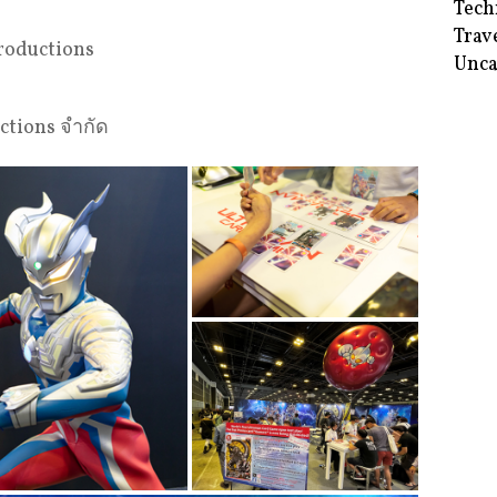
Tech
Trav
roductions
Unca
uctions จำกัด