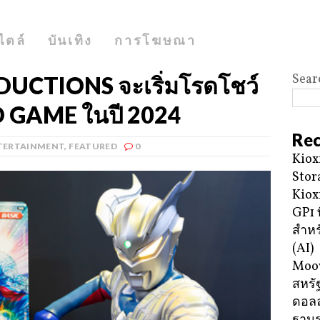
ไตล์
บันเทิง
การโฆษณา
Sear
CTIONS จะเริ่มโรดโชว์
GAME ในปี 2024
Rec
TERTAINMENT
,
FEATURED
0
Kiox
Stor
Kiox
GP1 ท
สำหร
(AI)
Moov
สหรัฐ
ดอลล