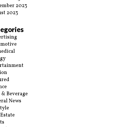
ember 2023
st 2023
egories
rtising
omotive
edical
rgy
rtainment
ion
ured
nce
 & Beverage
ral News
style
 Estate
ts