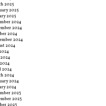
ch 2025
uary 2025
ary 2025
ember 2024
ember 2024
ber 2024
ember 2024
st 2024
 2024
 2024
 2024
l 2024
ch 2024
uary 2024
ary 2024
ember 2023
ember 2023
ber 2023