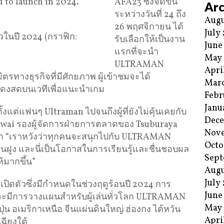
AFA23 ซึ่งจัดขึ้น
Arc
ระหว่างวันที่ 24 ถึง
Augu
26 พฤศจิกายน ได้
July
วในปี 2024 (กราฟิก:
รับเลือกให้เป็นงาน
June
แรกที่จะนำ
May
ULTRAMAN
Apri
ทางธุรกิจที่มีศักยภาพ ผู้เข้าชมจะได้
Mar
ดงสดบนเวทีเพื่อแนะนำเกม
Febr
Janu
งแต่แฟนๆ Ultraman ไปจนถึงผู้ที่ยังไม่คุ้นเคยกับ
Dec
awai รองผู้จัดการฝ่ายการตลาดของ Tsuburaya
Nov
ว่า “เราหวังว่าทุกคนจะสนุกไปกับ ULTRAMAN
Octo
ฝูง และนี่เป็นโอกาสในการเรียนรู้และชื่นชอบผล
Sept
้มากขึ้น”
Augu
July
เปิดตัวซึ่งมีกำหนดในช่วงฤดูร้อนปี 2024 การ
June
กจะมีการวางแผนสำหรับผู้เล่นทั่วโลก ULTRAMAN
May
น อเมริกาเหนือ จีนแผ่นดินใหญ่ ฮ่องกง ไต้หวัน
Apri
ฉียงใต้