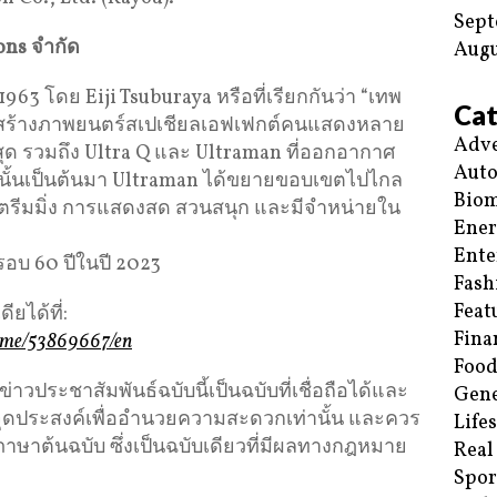
Sept
ions
จำกัด
Augu
1963 โดย Eiji Tsuburaya หรือที่เรียกกันว่า “เทพ
Cat
ด้สร้างภาพยนตร์สเปเชียลเอฟเฟกต์คนแสดงหลาย
Adve
ยงที่สุด รวมถึง Ultra Q และ Ultraman ที่ออกอากาศ
Aut
งแต่นั้นเป็นต้นมา Ultraman ได้ขยายขอบเขตไปไกล
Biom
สตรีมมิ่ง การแสดงสด สวนสนุก และมีจำหน่ายใน
Ene
Ente
อบ 60 ปีในปี 2023
Fash
Feat
ยได้ที่:
Fina
home/53869667/en
Food
ประชาสัมพันธ์ฉบับนี้เป็นฉบับที่เชื่อถือได้และ
Gene
ีจุดประสงค์เพื่ออำนวยความสะดวกเท่านั้น และควร
Life
ภาษาต้นฉบับ ซึ่งเป็นฉบับเดียวที่มีผลทางกฎหมาย
Real
Spor