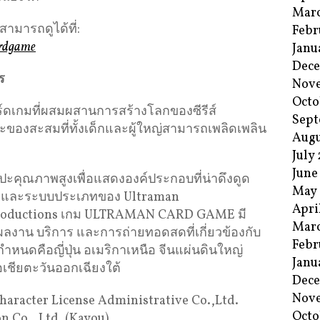
Mar
มารถดูได้ที่:
Febr
ardgame
Janu
Dec
ร
Nov
Octo
เกมที่ผสมผสานการสร้างโลกของซีรีส์
Sept
ะของสะสมที่ทั้งเด็กและผู้ใหญ่สามารถเพลิดเพลิน
Augu
July
June
ะคุณภาพสูงเพื่อแสดงองค์ประกอบที่น่าดึงดูด
May
เศษ และระบบประเภทของ Ultraman
Apri
Productions เกม ULTRAMAN CARD GAME มี
Mar
ผลงาน บริการ และการถ่ายทอดสดที่เกี่ยวข้องกับ
Febr
กำหนดคือญี่ปุ่น อเมริกาเหนือ จีนแผ่นดินใหญ่
Janu
เชียตะวันออกเฉียงใต้
Dec
Nov
haracter License Administrative Co.,Ltd.
Octo
 Co., Ltd. (Kayou).