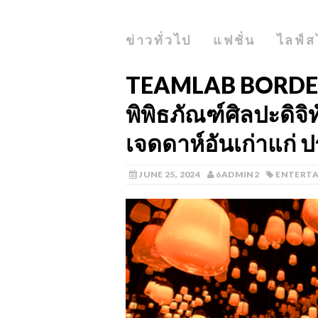
ข่าวทั่วไป
แฟชั่น
ไลฟ์ส
TEAMLAB BORDER
พิพิธภัณฑ์ศิลปะดิจิท
เจดดาห์อันเก่าแก่ 
JUNE 25, 2024
6ADMIN2
ENTERT