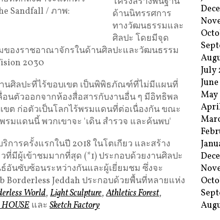
โครงสร้างพื้นฐาน
Dec
he Sandfall / ภาพ:
ด้านนิทรรศการ
Nov
ทางวัฒนธรรมและ
Octo
ศิลปะ โดยมีจุด
Sept
นร่วมของราชอาณาจักรในด้านศิลปะและวัฒนธรรม
Augu
Vision 2030
July
June
ศิลปะที่ไร้ขอบเขต เป็นพิพิธภัณฑ์ที่ไม่มีแผนที่
May
่อนตัวออกจากห้องสื่อสารกับงานอื่น ๆ มีอิทธิพล
Apri
ขต ก่อตัวเป็นโลกไร้พรมแดนที่ต่อเนื่องกัน ขณะ
Mar
ไร้พรมแดนนี้ พวกเขาจะ 'เดิน สํารวจ และค้นพบ'
Febr
้บริการครั้งแรกในปี 2018 ในโตเกียว และสร้าง
Janu
ยวที่มีผู้เข้าชมมากที่สุด (*1) ประกอบด้วยงานศิลปะ
Dec
นธ์อันซับซ้อนระหว่างกันและผู้เยี่ยมชม ซึ่งจะ
Nov
b Borderless Jeddah ประกอบด้วยพื้นที่หลายแห่ง
Octo
derless World
,
Light Sculpture
,
Athletics Forest
,
Sept
A HOUSE
และ
Sketch Factory
Augu