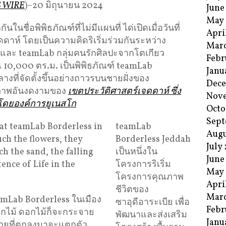
S WIRE
)–20 มิถุนายน 2024
June
May
ักกันในชื่อพิพิธภัณฑ์ที่ไม่มีแผนที่ ได่เปิดเมื่อวันที่
Apri
ดาห์ โดยเป็นความคิดริเริ่มร่วมกันระหว่าง
Mar
และ teamLab กลุ่มคนรักศิลปะจากโตเกียว
Febr
าณ 10,000 ตร.ม. เป็นพิพิธภัณฑ์ teamLab
Janu
ที่จัดตั้งขึ้นอย่างถาวรบนชายฝั่งของ
Dec
ยภาพอันงดงามของ
เขตประวัติศาสตร์เจดดาห์ ซึ่ง
Nov
กโดยองค์การยูเนสโก
Octo
Sept
teamLab
Augu
Borderless Jeddah
July
เป็นหนึ่งใน
June
โครงการริเริ่ม
May
โครงการคุณภาพ
Apri
ชีวิตของ
Mar
eamLab Borderless ในเมือง
ซาอุดีอาระเบีย เพื่อ
Febr
สดอกไม้ ดอกไม้ก็จะกระจาย
พัฒนาและส่งเสริม
Janu
รายที่ตกลงมาจะแตกตัว