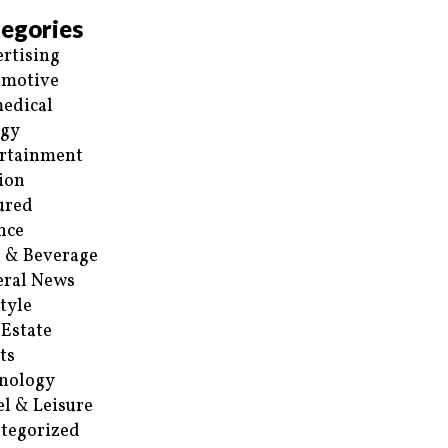
egories
rtising
omotive
edical
rgy
rtainment
ion
ured
nce
 & Beverage
ral News
style
 Estate
ts
nology
el & Leisure
tegorized