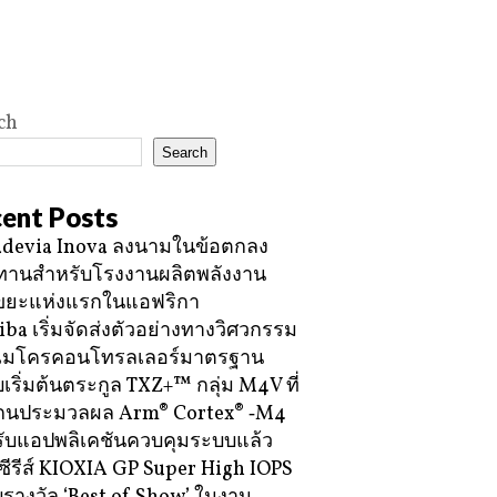
ch
Search
ent Posts
devia Inova ลงนามในข้อตกลง
ทานสำหรับโรงงานผลิตพลังงาน
ขยะแห่งแรกในแอฟริกา
iba เริ่มจัดส่งตัวอย่างทางวิศวกรรม
ไมโครคอนโทรลเลอร์มาตรฐาน
บเริ่มต้นตระกูล TXZ+™ กลุ่ม M4V ที่
กนประมวลผล Arm® Cortex® ‑M4
ับแอปพลิเคชันควบคุมระบบแล้ว
ซีรีส์ KIOXIA GP Super High IOPS