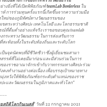
่างเป็นทางการของกระทรวงวัฒนธรรม
่างยิ่งที่ได้เปิดพิพิธภัณฑ์
teamLab Borderless
ใน
 การร่วมทุนครั้งแรกนี้เกิดขึ้นจากความร่วมมือ
บทใหม่ของภูมิทัศน์ทางวัฒนธรรมของ
ที่ขอบเขตระหว่างศิลปะ เทคโนโลยี และโลกธรรมชาติ
ี่ดื่มด่ำอย่างแท้จริง เราขอขอบคุณ teamlab
ของกระทรวงวัฒนธรรม ในการส่งเสริมการ
ี่สะท้อนทั้งในระดับท้องถิ่นและระดับโลก
เป็นจุดนัดพบที่มีชีวิตชีวา ซึ่งผู้เยี่ยมชมสามา
รรค์ที่ไม่เคยมีมาก่อน และมีส่วนร่วมในการ
นของราชอาณาจักรเข้ากับวาทกรรมทางศิลปะร่วม
งทํางานอย่างต่อเนื่อง เพื่อบรรลุเป้าหมายทาง
ามุ่งหวังให้พิพิธภัณฑ์ยกระดับตําแหน่งของราช
ลปะและวัฒนธรรมในภูมิภาคและทั่วโลก”
___
ลายสถิติโลกกินเนสส์
” วันที่ 22 กรกฎาคม 2021