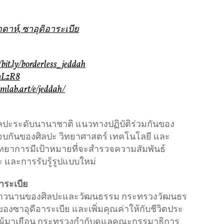
ดดาห์, ซาอุดิอาระเบีย
//bit.ly/borderless_jeddah
-nLzR8
amlab.art/e/jeddah/
ศิลปะระดับนานาชาติ แนวทางปฏิบัติร่วมกันของ
รจบกันของศิลปะ วิทยาศาสตร์ เทคโนโลยี และ
ิทยาการมีเป้าหมายที่จะสํารวจความสัมพันธ์
 และการรับรู้รูปแบบใหม่
าระเบีย
อันยาวนานของศิลปะและวัฒนธรรม กระทรวงวัฒนธร
งซาอุดีอาระเบีย และเพิ่มคุณค่าให้กับชีวิตประ
ละผู้มาเยือน กระทรวงกำกับดูแลคณะกรรมาธิการ