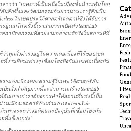
กล่าวว่า
“เจดดาห์เป็นหนึ่งในเมืองชั้นนําระดับโลก
Cat
อันลึกซึ้งและวัฒนธรรมอันยาวนาน เรารู้สึกเป็น
Adve
Borderless ในเขตประวัติศาสตร์เจดดาห์ซึ่งได้รับการ
Aut
ยูเนสโก ครั้งนี้เราสามารถเปิดตัว teamLab
Biom
้วยสถาปัตยกรรมที่สวยงามอย่างแท้จริงในสถานที่ที่
Ene
Ente
Fash
ที่ว่าทุกสิ่งดำรงอยู่ในความต่อเนื่องที่ไร้ขอบเขต
Feat
ี่งานศิลปะต่างๆ เชื่อมโยงถึงกันและต่อเนื่องกัน
Fina
Food
วามต่อเนื่องของความรู้ในประวัติศาสตร์อัน
Gene
งเป็นสิ่งสําคัญมากที่จะสามารถสร้าง teamLab
Life
ันเก่าแก่ เราต้องการทําให้สถานที่แห่งนี้เป็น
Real
ลกผ่านเมืองเจดดาห์อันเก่าแก่ และ teamLab
Spor
เดินทางระหว่างอดีตและปัจจุบันที่เชื่อมโยงกัน
Tech
ยที่แข็งแกร่ง”
Trav
Unca