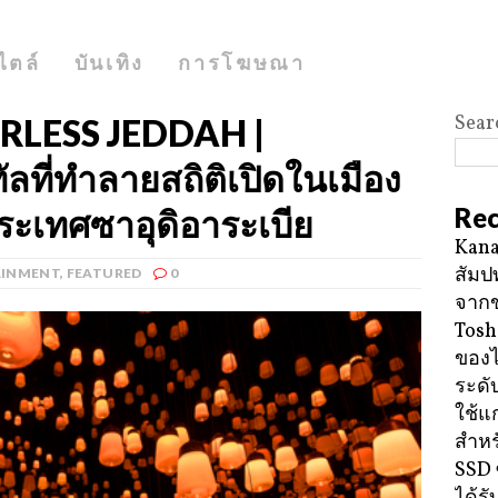
ไตล์
บันเทิง
การโฆษณา
Sear
LESS JEDDAH |
ัลที่ทําลายสถิติเปิดในเมือง
Rec
ประเทศซาอุดิอาระเบีย
Kana
สัมป
AINMENT
,
FEATURED
0
จาก
Tosh
ของ
ระดั
ใช้แ
สำหร
SSD 