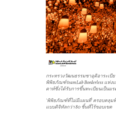
กระทรวงวัฒนธรรมซาอุดิอาระเบีย แ
พิพิธภัณฑ์ teamLab Borderless แ
ดาห์ซึ่งได้รับการขึ้นทะเบียนเป็
'พิพิธภัณฑ์ที่ไม่มีแผนที่' ครอบคลุมพ
แบบดิจิทัลกว่า 80 ชิ้นที่ไร้ขอบเขต