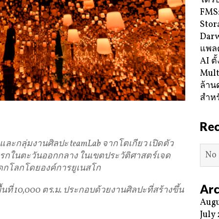
ได้ร
FMS:
Stor
Darw
แพลต
AI ตั
Mult
ล้าน
สำหร
Re
ละกลุ่มงานศิลปะ teamLab จากโตเกียว เปิดตัว
No 
ห่งแรกในตะวันออกกลาง ในเขตประวัติศาสตร์เจด
นมรดกโลกโดยองค์การยูเนสโก
Arc
ื้นที่ 10,000 ตร.ม. ประกอบด้วยงานศิลปะที่สร้างขึ้น
Augu
July