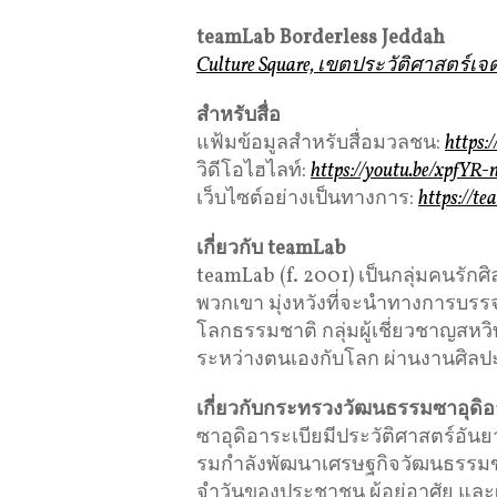
teamLab Borderless Jeddah
Culture Square, เขตประวัติศาสตร์เจ
สําหรับสื่อ
แฟ้มข้อมูลสำหรับสื่อมวลชน:
https:
วิดีโอไฮไลท์:
https://youtu.be/xpfYR
เว็บไซต์อย่างเป็นทางการ:
https://te
เกี่ยวกับ teamLab
teamLab (f. 2001) เป็นกลุ่มคนรัก
พวกเขา มุ่งหวังที่จะนําทางการบร
โลกธรรมชาติ กลุ่มผู้เชี่ยวชาญสหว
ระหว่างตนเองกับโลก ผ่านงานศิลปะ
เกี่ยวกับกระทรวงวัฒนธรรมซาอุดิอ
ซาอุดิอาระเบียมีประวัติศาสตร์
รมกําลังพัฒนาเศรษฐกิจวัฒนธรรมขอ
จําวันของประชาชน ผู้อยู่อาศัย แ