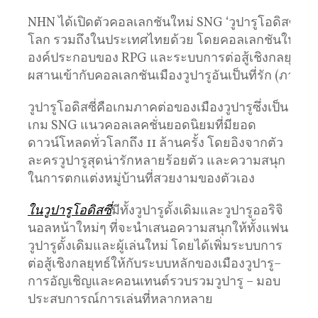
NHN ได้เปิดตัวคอลเลกชันใหม่ SNG ‘วูปารูโอดิสซี่’ 
โลก รวมถึงในประเทศไทยด้วย โดยคอลเลกชันใหม่นี้
องค์ประกอบของ RPG และระบบการต่อสู้เชิงกลยุทธ์
ผสานเข้ากับคอลเลกชันเมืองวูปารูอันเป็นที่รัก (ภาพ: 
วูปารูโอดิสซี่คือเกมภาคต่อของเมืองวูปารูซึ่งเป็น
เกม SNG แนวคอลเลคชั่นยอดนิยมที่มียอด
ดาวน์โหลดทั่วโลกถึง 11 ล้านครั้ง โดยอิงจากตัว
ละครวูปารูสุดน่ารักหลายร้อยตัว และความสนุก
ในการตกแต่งหมู่บ้านที่สวยงามของตัวเอง
ในวูปารูโอดิสซี่
มีทั้งวูปารูดั้งเดิมและวูปารูออริจิ
นอลหน้าใหม่ๆ ที่จะนำเสนอความสนุกให้ทั้งแฟน
วูปารูดั้งเดิมและผู้เล่นใหม่ โดยได้เพิ่มระบบการ
ต่อสู้เชิงกลยุทธ์ให้กับระบบหลักของเมืองวูปารู–
การอัญเชิญและคอนเทนต์รวบรวมวูปารู – มอบ
ประสบการณ์การเล่นที่หลากหลาย