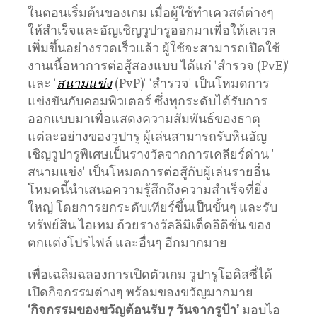
ในตอนเริ่มต้นของเกม เมื่อผู้ใช้ทำเควสต์ต่างๆ
ให้สำเร็จและอัญเชิญวูปารูออกมาเพื่อให้เลเวล
เพิ่มขึ้นอย่างรวดเร็วแล้ว ผู้ใช้จะสามารถเปิดใช้
งานเนื้อหาการต่อสู้สองแบบ ได้แก่ 'สำรวจ (PvE)'
และ '
สนามแข่ง
(PvP)' 'สำรวจ' เป็นโหมดการ
แข่งขันกับคอมพิวเตอร์ ซึ่งทุกระดับได้รับการ
ออกแบบมาเพื่อแสดงความสัมพันธ์ของธาตุ
แต่ละอย่างของวูปารู ผู้เล่นสามารถรับหินอัญ
เชิญวูปารูพิเศษเป็นรางวัลจากการเคลียร์ด่าน '
สนามแข่ง' เป็นโหมดการต่อสู้กับผู้เล่นรายอื่น
โหมดนี้นําเสนอความรู้สึกถึงความสําเร็จที่ยิ่ง
ใหญ่ โดยการยกระดับเทียร์ขึ้นเป็นขั้นๆ และรับ
ทรัพย์สิน ไอเทม ถ้วยรางวัลลิมิเต็ดอิดิชั่น ของ
ตกแต่งโปรไฟล์ และอื่นๆ อีกมากมาย
เพื่อเฉลิมฉลองการเปิดตัวเกม วูปารูโอดิสซี่ได้
เปิดกิจกรรมต่างๆ พร้อมของขวัญมากมาย
‘กิจกรรมของขวัญต้อนรับ 7 วันจากรูป้า’
มอบไอ