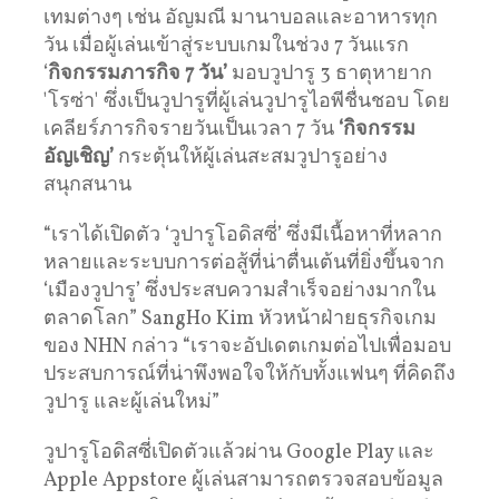
เทมต่างๆ เช่น อัญมณี มานาบอลและอาหารทุก
วัน เมื่อผู้เล่นเข้าสู่ระบบเกมในช่วง 7 วันแรก
‘
กิจกรรมภารกิจ 7 วัน’
มอบวูปารู 3 ธาตุหายาก
'โรซ่า' ซึ่งเป็นวูปารูที่ผู้เล่นวูปารูไอพีชื่นชอบ โดย
เคลียร์ภารกิจรายวันเป็นเวลา 7 วัน
‘กิจกรรม
อัญเชิญ’
กระตุ้นให้ผู้เล่นสะสมวูปารูอย่าง
สนุกสนาน
“เราได้เปิดตัว ‘วูปารูโอดิสซี่’ ซึ่งมีเนื้อหาที่หลาก
หลายและระบบการต่อสู้ที่น่าตื่นเต้นที่ยิ่งขึ้นจาก
‘เมืองวูปารู’ ซึ่งประสบความสําเร็จอย่างมากใน
ตลาดโลก” SangHo Kim หัวหน้าฝ่ายธุรกิจเกม
ของ NHN กล่าว “เราจะอัปเดตเกมต่อไปเพื่อมอบ
ประสบการณ์ที่น่าพึงพอใจให้กับทั้งแฟนๆ ที่คิดถึง
วูปารู และผู้เล่นใหม่”
วูปารูโอดิสซี่เปิดตัวแล้วผ่าน Google Play และ
Apple Appstore ผู้เล่นสามารถตรวจสอบข้อมูล