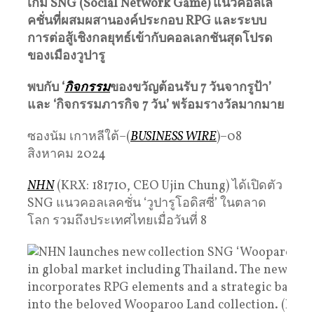
เกม SNG (Social Network Game) แนวคอลเล
คชั่นที่ผสมผสานองค์ประกอบ RPG และระบบ
การต่อสู้เชิงกลยุทธ์เข้ากับคอลเลกชันสุดโปรด
ของเมืองวูปารู
พบกับ ‘
กิจกรรม
ของขวัญต้อนรับ 7 วันจากรูป้า’
และ ‘กิจกรรมภารกิจ 7 วัน’ พร้อมรางวัลมากมาย
ซองนัม เกาหลีใต้–(
BUSINESS WIRE
)–08
สิงหาคม 2024
NHN
(KRX: 181710, CEO Ujin Chung) ได้เปิดตัว
SNG แนวคอลเลคชั่น ‘วูปารูโอดิสซี่’ ในตลาด
โลก รวมถึงประเทศไทยเมื่อวันที่ 8