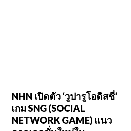
NHN เปิดตัว ‘วูปารูโอดิสซี่’
เกม SNG (SOCIAL
NETWORK GAME) แนว