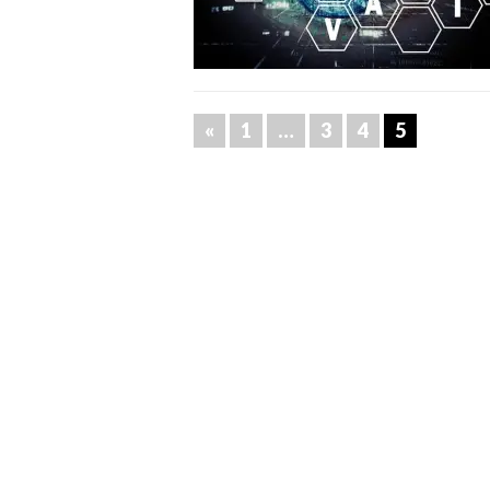
«
1
…
3
4
5