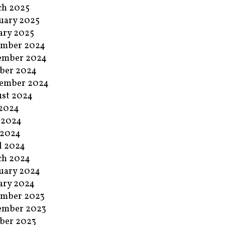
ch 2025
uary 2025
ary 2025
ember 2024
ember 2024
ber 2024
ember 2024
st 2024
 2024
 2024
 2024
l 2024
ch 2024
uary 2024
ary 2024
ember 2023
ember 2023
ber 2023