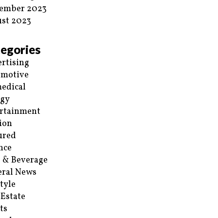
ember 2023
st 2023
egories
rtising
omotive
edical
rgy
rtainment
ion
ured
nce
 & Beverage
ral News
style
 Estate
ts