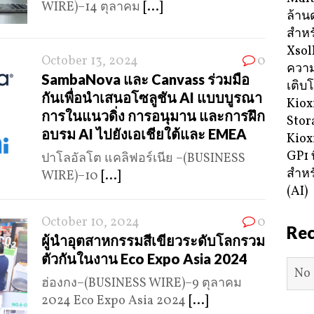
WIRE)–14 ตุลาคม
[...]
ล้าน
สำหร
Xsol
October 13, 2024
0
ความ
SambaNova และ Canvass ร่วมมือ
เติบ
กันเพื่อนำเสนอโซลูชัน AI แบบบูรณา
Kiox
การในแนวดิ่ง การอนุมาน และการฝึก
Stor
อบรม AI ไปยังเอเชียใต้และ EMEA
Kiox
GP1 ท
ปาโลอัลโต แคลิฟอร์เนีย –(BUSINESS
สำหร
WIRE)–10
[...]
(AI)
October 10, 2024
0
Re
ผู้นำอุตสาหกรรมสีเขียวระดับโลกรวม
ตัวกันในงาน Eco Expo Asia 2024
No 
ฮ่องกง–(BUSINESS WIRE)–9 ตุลาคม
2024 Eco Expo Asia 2024
[...]