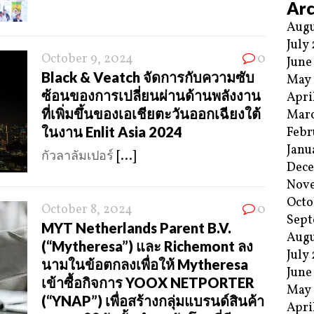
Arc
Augu
July
October 9, 2024
0
June
Black & Veatch จัดการกับความซับ
May
ซ้อนของการเปลี่ยนผ่านด้านพลังงาน
Apri
ที่เพิ่มขึ้นของเอเชียตะวันออกเฉียงใต้
Mar
ในงาน Enlit Asia 2024
Febr
Janu
กัวลาลัมเปอร์
[...]
Dec
Nov
Octo
October 8, 2024
0
Sept
MYT Netherlands Parent B.V.
Augu
(“Mytheresa”) และ Richemont ลง
July
นามในข้อตกลงเพื่อให้ Mytheresa
June
เข้าซื้อกิจการ YOOX NETPORTER
May
(“YNAP”) เพื่อสร้างกลุ่มแบรนด์สินค้า
Apri