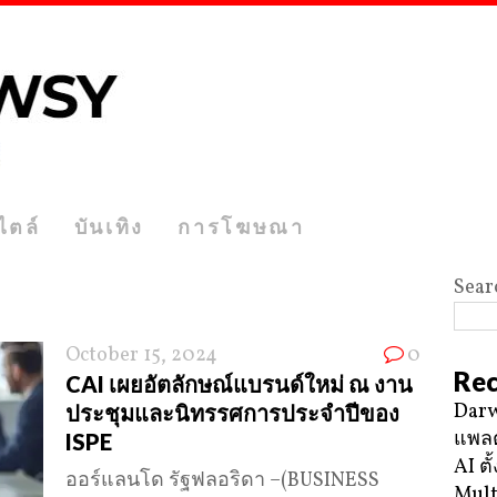
ไตล์
บันเทิง
การโฆษณา
Sear
October 15, 2024
0
Rec
CAI เผยอัตลักษณ์แบรนด์ใหม่ ณ งาน
Darw
ประชุมและนิทรรศการประจำปีของ
แพลต
ISPE
AI ตั
ออร์แลนโด รัฐฟลอริดา –(BUSINESS
Mult