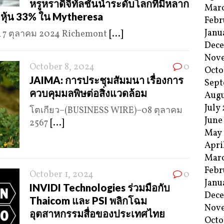
หรูหราดิจิทัลชั้นนําระดับโลกที่มีหลาก
Mar
หุ้น 33% ใน Mytheresa
Febr
Janu
 7 ตุลาคม 2024 Richemont
[...]
Dec
Nov
October 8, 2024
0
Octo
JAIMA: การประชุมสัมมนา เรื่องการ
Sept
ควบคุมมลพิษต่อสิ่งแวดล้อม
Augu
July
โตเกียว–(BUSINESS WIRE)–08 ตุลาคม
June
2567
[...]
May
Apri
Mar
Febr
October 1, 2024
0
Janu
INVIDI Technologies ร่วมมือกับ
Dec
Thaicom และ PSI พลิกโฉม
Nov
อุตสาหกรรมสื่อของประเทศไทย
Octo