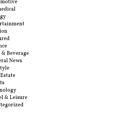
omotive
edical
rgy
rtainment
ion
ured
nce
 & Beverage
ral News
style
 Estate
ts
nology
el & Leisure
tegorized