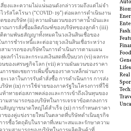
Aut
สี่ยงและความไม่แน่นอนดังกล่าวรวมถึงแต่ไม่จํา
Biom
บของไวรัสโคโรนา (“COVID-19”) ต่อผลการดําเนินงาน
Ene
ดของบริษัท (ii) ความผันผวนของราคาน้ำมันและ
Ente
การสั่งซื้อผลิตภัณฑ์ของบริษัทของลูกค้า (iii)
Fash
ิตามพันธสัญญาทั้งหมดในวงเงินสินเชื่อของ
Feat
นการชําระหนี้และต่ออายุวงเงินสินเชื่อระหว่าง
Fina
วามสามารถของบริษัทในการดําเนินการตามแผน
Food
ลุผลกําไรและกระแสเงินสดที่เป็นบวก (vi) ผลกระ
Gene
นของเศรษฐกิจโลก (vii) ความผันผวนของราคา
Life
การชดเชยการเพิ่มขึ้นของราคาเหล็กผ่านการ
Real
ะยะเวลาในการรับคําสั่งซื้อ การดําเนินการ การส่ง
Spor
ษัท (ix) การใช้จ่ายของภาครัฐในโครงการที่ใช้
Tech
ท้าทายต่อสภาพคล่องและการเข้าถึงเงินทุนของ
Trav
(x) ความสามารถของบริษัทในการเจรจาข้อตกลงการ
Unca
รับสัญญาขนาดใหญ่ได้สําเร็จ (xi) การกําหนดราคา
้ามาของคู่แข่งรายใหม่ในตลาดที่บริษัทดําเนินธุรกิจ
นการซื้อวัตถุดิบในราคาที่เหมาะสมและรักษาความ
i) ความสามารถของบริษัทในการผลิตสินค้าที่