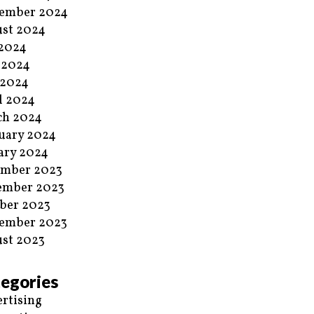
ember 2024
st 2024
 2024
 2024
 2024
l 2024
ch 2024
uary 2024
ary 2024
ember 2023
ember 2023
ber 2023
ember 2023
st 2023
egories
rtising