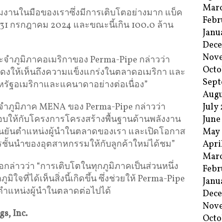
Mar
ิมงานในมือของเราซึ่งมีการเติบโตอย่างมาก แบ็ค
Febr
ที่ 31 กรกฎาคม 2024 และขณะนี้เกิน 100.0 ล้าน
Janu
Dec
Nov
ําภูมิภาคอเมริกาของ Perma-Pipe กล่าวว่า
Octo
ึ่งแสดงให้เห็นถึงความแข็งแกร่งในตลาดอเมริกา และ
Sept
หรัฐอเมริกาและแคนาดาอย่างต่อเนื่อง”
Augu
July
ําภูมิภาค MENA ของ Perma-Pipe กล่าวว่า
June
อบให้กับโครงการโครงสร้างพื้นฐานด้านพลังงาน
May
ยืนยันตําแหน่งผู้นําในตลาดของเรา และเปิดโอกาส
Apri
ชั้นนําของอุตสาหกรรมให้กับลูกค้าใหม่ได้ชม”
Mar
ล่าวว่า “การเติบโตในทุกภูมิภาคเป็นส่วนหนึ่ง
Febr
จที่ได้เห็นสิ่งนี้เกิดขึ้น ซึ่งช่วยให้ Perma-Pipe
Janu
ําแหน่งผู้นําในตลาดต่อไปได้
Dec
Nov
s, Inc.
Octo