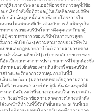
รกู้คืนจากซัพพลายเออร์ที่อาจจัดหาวัสดุที่มีข้อ
อยกเลิกคําสั่งซื้อที่รวมอยู่ในแบ็คล็อกของบริษัท
กเก็บเงินลูกหนี้ที่เกี่ยวข้องกับโครงการใน
วามไม่แน่นอนที่เกี่ยวข้องกับการดําเนินธุรกิจ
วามสามารถของบริษัทในการดึงดูดและรักษาผู้
xviii) ความสามารถของบริษัทในการบรรลุผล
ริ่มการเติบโต (xix) ความสามารถของบริษัทใน
ะเบียบและกฎหมายภาษี (xx) ความสามารถของ
ารดําเนินงานที่ยกไป (xxi) การกลับรายการของ
านี้อันเป็นผลมาจากการประมาณการที่ไม่ถูกต้องซึ่ง
ยได้ตามเปอร์เซ็นต์ของงานที่แล้วเสร็จของบริษัท
ารสร้างและรักษาการควบคุมภายในที่มี
เงิน และ (xxiii) ผลกระทบของภัยคุกคามความ
ีสารสนเทศของบริษัท ผู้ถือหุ้น นักลงทุนที่มี
พิจารณาปัจจัยเหล่านี้อย่างรอบคอบในการประเมิน
ระวังอย่าพึ่งพาข้อความคาดการณ์ล่วงหน้าดัง
หน้าที่ทําในที่นี้จัดทําขึ้นเฉพาะ ณ วันที่เผย
 และเราไม่มีภาระผูกพันในการอัปเดตข้อความคาด