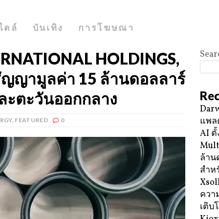
ไตล์
บันเทิง
การโฆษณา
Sear
ERNATIONAL HOLDINGS,
สัญญามูลค่า 15 ล้านดอลลาร์
Rec
และตะวันออกกลาง
Darw
แพลต
RGY
,
FEATURED
0
AI ตั
Mult
ล้าน
สำหร
Xsol
ความ
เติบ