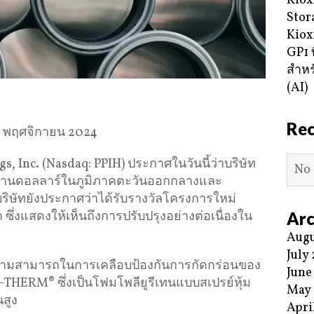
Kiox
Stor
Kiox
GP1 ท
สำหร
(AI)
Re
7 พฤศจิกายน 2024
, Inc. (Nasdaq: PPIH) ประกาศในวันนี้ว่าบริษัท
No 
6 ล้านดอลลาร์ในภูมิภาคตะวันออกกลางและ
ริษัทยังประกาศว่าได้รับรางวัลโครงการใหม่
Arc
 ซึ่งแสดงให้เห็นถึงการปรับปรุงอย่างต่อเนื่องใน
Augu
July
ความสามารถในการเคลือบป้องกันการกัดกร่อนของ
June
ERM® ซึ่งเป็นโฟมโพลียูรีเทนแบบสเปรย์หุ้ม
May
สูง
Apri