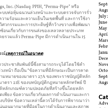
Sept
s, Inc. (Nasdaq: PPIH, “Perma-Pipe” หรือ
Augu
านระบบท่อหุ้มฉนวนล่วงหน้าและระบบตรวจจับการรั่ว
July
ความร้อนและความเย็นในเขตพื้นที่ และการใช้งา
June
นวิศวกรรมและการประดิษฐ์ที่กว้างขวางเพื่อพัฒนา
May
่ซับซ้อนเกี่ยวกับการขนส่งของเหลวหลายประเภท
Apri
ดยรวมแล้ว Perma-Pipe มีการดําเนินงานใน 15
Mar
Febr
Janu
ร
ณ์
เหตุการณ์ในอนาคต
Dec
Nov
ข่าวประชาสัมพันธ์นี้ซึ่งสามารถระบุได้โดยใช้คํา
Octo
่วงหน้า ถือเป็น “ข้อความที่มีลักษณะเป็นการคาด
Sept
ามหมายของมาตรา 27A ของพระราชบัญญัติหลัก
Augu
 และมาตรา 21E ของบทบัญญัติกฎหมายหลักทรัพย์ ปี
ยใต้หลักเกณฑ์ความปลอดภัยที่สร้างขึ้นโดยหลัก
ากัดเพียง ข้อความเกี่ยวกับผลการดําเนินงานและกา
Cat
บริษัท ข้อความเหล่านี้ควรได้รับการพิจารณาว่า
Adve
แน่นอนมากมายที่มีอยู่ในการดําเนินงานและสภาพ