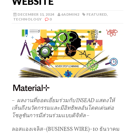
WEBSITE
DECEMBER 11, 2024
6ADMIN2
FEATURED
,
TECHNOLOGY
0
–
ผลงานที่ยอดเยี่ยมร่วมกับ
INSEAD
แสดงให้
เห็นถึงนวัตกรรมและมีอิทธิพลอันโดดเด่นต่อ
โซลูชันการมีส่วนร่วมแบบดิจิทัล –
ลอสแองเจลิส–(BUSINESS WIRE)–10 ธันวาคม