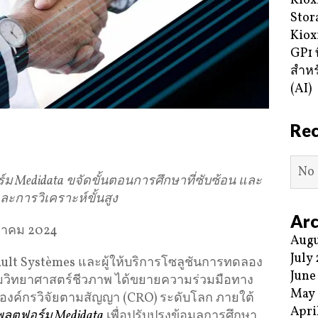
Kiox
Stor
Kiox
GP1 ท
สำหร
(AI)
Re
No 
์ม
Medidata
ขจัดขั้นตอนการศึกษาที่ซับซ้อน
และ
ละการวิเคราะห์ขั้นสูง
Arc
นวาคม 2024
Augu
July
ault Systèmes และผู้ให้บริการโซลูชันการทดลอง
June
มวิทยาศาสตร์ชีวภาพ ได้ขยายความร่วมมือทาง
May
็นองค์กรวิจัยตามสัญญา (CRO) ระดับโลก ภายใต้
Apri
ลตฟอร์ม Medidata
เพื่อปรับปรุงข้อมูลการศึกษา