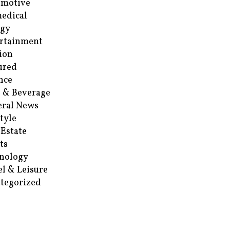
omotive
edical
rgy
rtainment
ion
ured
nce
 & Beverage
ral News
style
 Estate
ts
nology
el & Leisure
tegorized