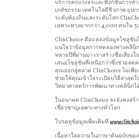
บริการครบวงจรและฟังก์ชันการทำ
เภสัชกรรม เทคโนโลยีชีวภาพ อุปกร
ระดับท้องถิ่นและระดับโลก ClinChoi
เฉพาะทางมากกว่า 4,000 คนใน 30 ป
ClinChoice คือแหล่งข้อมูลโซลูชัน
แน่ใจว่าข้อมูลการทดลองทางคลิน
หลายปีที่ผ่านมา เราสร้างชื่อเสียง
เสนอโซลูชันที่เหนือกว่าซึ่งช่วย
คุณออกสู่ตลาด ClinChoice ไม่เพียงแ
ช่วยให้คุณเข้าใจระเบียบวิธีล่าส
วิทยาศาสตร์การพัฒนาทางคลินิกได้อ
ในอนาคต ClinChoice จะยังคงสร้าง
เชี่ยวชาญเฉพาะทางทั่วโลก
โปรดดูข้อมูลเพิ่มเติมที่
www.clinchoi
เนื้อหาใจความในภาษาต้นฉบับของข่าว