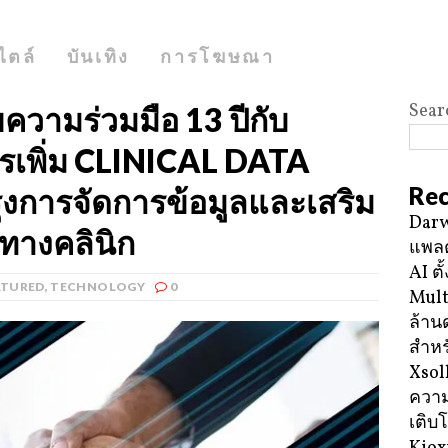
ไตล์
บันเทิง
การโฆษณา
Sear
วามร่วมมือ 13 ปีกับ
เพิ่ม CLINICAL DATA
Rec
ุงการจัดการข้อมูลและเสริม
Darw
างคลินิก
แพลต
AI ตั
ATURED
,
TECHNOLOGY
0
Mult
ล้าน
สำหร
Xsol
ความ
เติบ