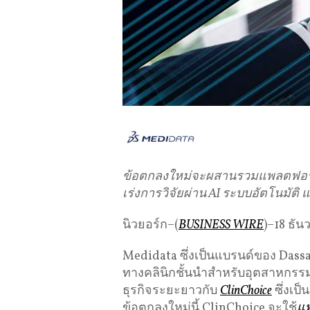
ข้อตกลงใหม่จะผสานรวมแพลตฟอร
เร่งการวิจัยผ่าน
AI
ระบบอัตโนมัติ
แ
นิวยอร์ก–(
BUSINESS WIRE
)–18 ธั
Medidata ซึ่งเป็นแบรนด์ของ Dass
ทางคลินิกชั้นนำสำหรับอุตสาหกรร
ธุรกิจระยะยาวกับ
ClinChoice
ซึ่งเป
ข้อตกลงใหม่นี้ ClinChoice จะใช้
แพ