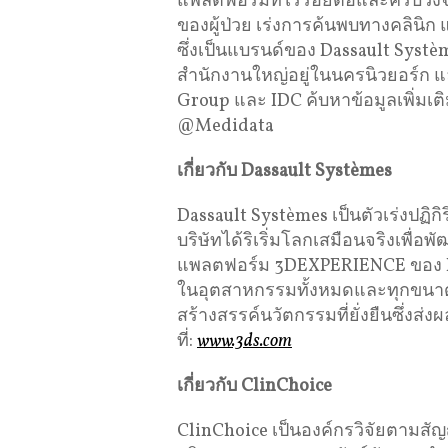
แพลตฟอร์มที่ไร้รอยต่อและครบวง
ของผู้ป่วย เร่งการค้นพบทางคลินิก
ซึ่งเป็นแบรนด์ของ Dassault Systè
สำนักงานใหญ่อยู่ในนครนิวยอร์ก แล
Group และ IDC ค้บหาข้อมูลเพิ่มเติม
@Medidata
เกี่ยวกับ
Dassault Syst
è
mes
Dassault Systèmes เป็นตัวเร่งปฏิกิ
บริษัทได้ริเริ่มโลกเสมือนจริงเพื่อพ
แพลตฟอร์ม 3DEXPERIENCE ของ Da
ในอุตสาหกรรมทั้งหมดและทุกขนา
สร้างสรรค์นวัตกรรมที่ยั่งยืนซึ่งส่ง
ที่:
www.3ds.com
เกี่ยวกับ
ClinChoice
ClinChoice เป็นองค์กรวิจัยตามสัญญ