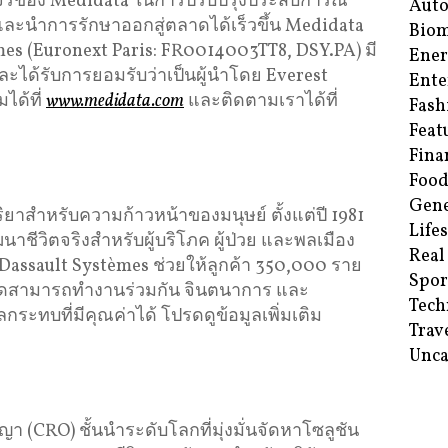
จรของ Medidata ในการปรับปรุงประสบการณ์
Aut
 และนำการรักษาออกสู่ตลาดได้เร็วขึ้น Medidata
Biom
mes (Euronext Paris: FR0014003TT8, DSY.PA) มี
Ene
ะได้รับการยอมรับว่าเป็นผู้นำโดย Everest
Ente
ได้ที่
www.medidata.com
และติดตามเราได้ที่
Fash
Feat
Fina
Food
Gene
ริยาสำหรับความก้าวหน้าของมนุษย์ ตั้งแต่ปี 1981
Life
ัฒนาชีวิตจริงสำหรับผู้บริโภค ผู้ป่วย และพลเมือง
Real
ssault Systèmes ช่วยให้ลูกค้า 350,000 ราย
Spor
ดสามารถทำงานร่วมกัน จินตนาการ และ
Tech
ผลกระทบที่มีคุณค่าได้ โปรดดูข้อมูลเพิ่มเติม
Trav
Unca
า (CRO) ชั้นนำระดับโลกที่มุ่งมั่นจัดหาโซลูชัน