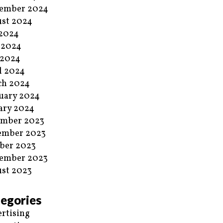
ember 2024
st 2024
 2024
 2024
 2024
l 2024
ch 2024
uary 2024
ary 2024
ember 2023
ember 2023
ber 2023
ember 2023
st 2023
egories
rtising