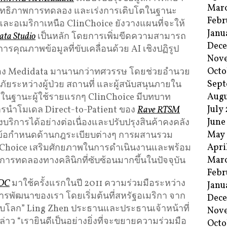
Mar
สิทธิภาพการทดลอง และเร่งการเติบโตในฐานะ
Febr
ะอเมริกาเหนือ ClinChoice ยังวางแผนที่จะให้
Janu
ata Studio
เป็นหลัก โดยการเพิ่มขีดความสามารถ
Dec
คุณภาพข้อมูลที่ขับเคลื่อนด้วย AI เชิงปฏิรูป
Nov
Octo
ชันของ Medidata มานานกว่าทศวรรษ โดยช่วยอำนวย
Sept
ยระหว่างผู้ป่วย สถานที่ และผู้สนับสนุนภายใน
Augu
ในฐานะผู้ใช้รายแรกๆ ClinChoice มีบทบาท
July
นำโมเดล Direct-to-Patient ของ
Rave RTSM
June
ถึงบริการได้อย่างต่อเนื่องและปรับปรุงสินค้าคงคลัง
May
ข้อกำหนดด้านกฎระเบียบต่างๆ การผสานรวม
Apri
inChoice เสริมศักยภาพในการดำเนินงานและพร้อม
Mar
รทดลองทางคลินิกที่ซับซ้อนมากขึ้นในปัจจุบัน
Febr
EDC
มาใช้ครั้งแรกในปี 2011 ความร่วมมือระหว่าง
Janu
ารพัฒนาของเรา โดยเริ่มต้นที่สหรัฐอเมริกา จาก
Dec
ระดับโลก” Ling Zhen ประธานและประธานเจ้าหน้าที่
Nov
าว “เรายินดีเป็นอย่างยิ่งที่จะขยายความร่วมมือ
Octo