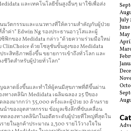
edidata และเทคโนโลยีขั้นสูงอื่นๆ มาใช้เพื่อส่ง
Sept
Augu
July
้านนวัตกรรมและแนวทางที่ให้ความสำคัญกับผู้ป่วย
June
ี่ล้ำค่า” Edwin Ng รองประธานอาวุโสและผู้
May
ปซิฟิกของ Medidata กล่าว “ด้วยความร่วมมือใหม่
Apri
้กับ ClinChoice ด้วยโซลูชันขั้นสูงของ Medidata
Mar
ระสิทธิภาพยิ่งขึ้น ขยายการเข้าถึงทั่วโลก และ
Febr
งชีวิตสำหรับผู้ป่วยทั่วโลก”
Janu
Dec
Nov
Octo
ฉลาดยิ่งขึ้นและทำให้ผู้คนมีสุขภาพที่ดีขึ้นผ่าน
Sept
ลองทางคลินิก Medidata เฉลิมฉลอง 25 ปีของ
Augu
องมากกว่า 35,000 ครั้งและผู้ป่วย 10 ล้านราย
นำของอุตสาหกรรม ข้อมูลเชิงลึกที่ขับเคลื่อน
Cat
ทดลองทางคลินิกในอดีตระดับผู้ป่วยที่ใหญ่ที่สุดใน
ล้านรายในลูกค้าประมาณ 2,300 รายไว้วางใจใน
Adve