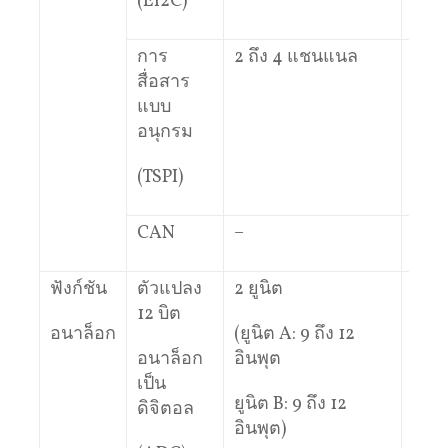
(EI2C)
การ
2 ถึง 4 แชนแนล
4 แ
สื่อสาร
แบบ
อนุกรม
(TSPI)
CAN
–
–
ฟังก์ชัน
ตัวแปลง
2 ยูนิต
2 ยูน
12 บิต
อนาล็อก
(ยูนิต A: 9 ถึง 12
(ยูนิ
อนาล็อก
อินพุต
อินพ
เป็น
ยูนิต B: 9 ถึง 12
ยูนิต
ดิจิตอล
อินพุต)
อินพ