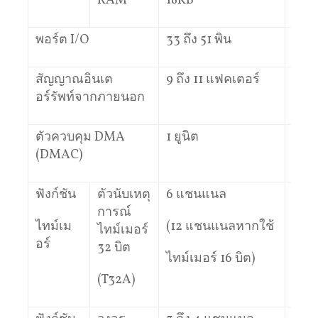
RAM
18KB
64K
พอร์ต I/O
33 ถึง 51 พิน
81 พ
สัญญาณอินเต
9 ถึง 11 แฟคเตอร์
16 แ
อร์รัพท์จากภายนอก
ตัวควบคุม DMA
1 ยูนิต
1 ยูน
(DMAC)
ฟังก์ชัน
ตัวนับเหตุ
6 แชนแนล
5 แ
การณ์
ไทม์เม
(12 แชนแนลหากใช้
(10
ไทม์เมอร์
อร์
หากใ
32 บิต
ไทม์เมอร์ 16 บิต)
ไทม์
(T32A)