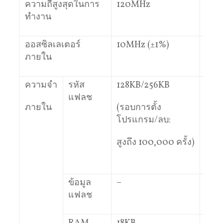
ความถี่สูงสุดในการ
120MHz
160
ทำงาน
ออสซิลเลเตอร์
10MHz (±1%)
10M
ภายใน
ความจำ
รหัส
128KB/256KB
102
แฟลช
ภายใน
(รอบการตั้ง
(รอบ
โปรแกรม/ลบ:
โปร
สูงถึง 100,000 ครั้ง)
สูงถ
ครั้ง)
ข้อมูล
–
–
แฟลช