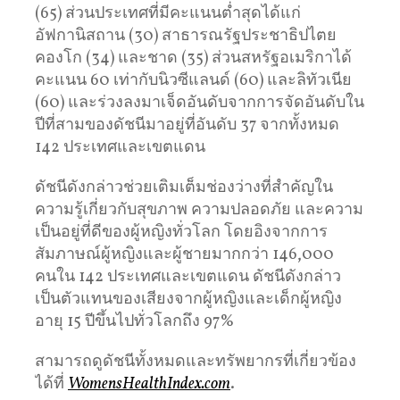
(65) ส่วนประเทศที่มีคะแนนต่ำสุดได้แก่
อัฟกานิสถาน (30) สาธารณรัฐประชาธิปไตย
คองโก (34) และชาด (35) ส่วนสหรัฐอเมริกาได้
คะแนน 60 เท่ากับนิวซีแลนด์ (60) และลิทัวเนีย
(60) และร่วงลงมาเจ็ดอันดับจากการจัดอันดับใน
ปีที่สามของดัชนีมาอยู่ที่อันดับ 37 จากทั้งหมด
142 ประเทศและเขตแดน
ดัชนีดังกล่าวช่วยเติมเต็มช่องว่างที่สำคัญใน
ความรู้เกี่ยวกับสุขภาพ ความปลอดภัย และความ
เป็นอยู่ที่ดีของผู้หญิงทั่วโลก โดยอิงจากการ
สัมภาษณ์ผู้หญิงและผู้ชายมากกว่า 146,000
คนใน 142 ประเทศและเขตแดน ดัชนีดังกล่าว
เป็นตัวแทนของเสียงจากผู้หญิงและเด็กผู้หญิง
อายุ 15 ปีขึ้นไปทั่วโลกถึง 97%
สามารถดูดัชนีทั้งหมดและทรัพยากรที่เกี่ยวข้อง
ได้ที่
WomensHealthIndex.com
.