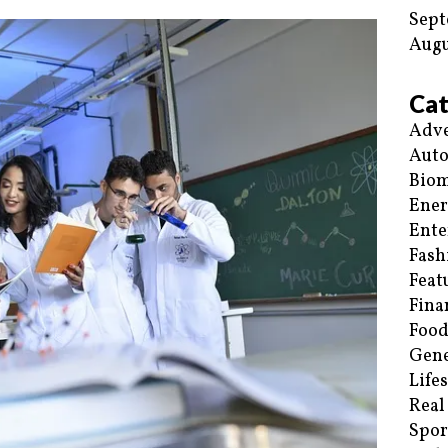
Sept
Augu
Cat
Adve
Aut
Biom
Ene
Ente
Fash
Feat
Fina
Food
Gene
Life
Real
Spor