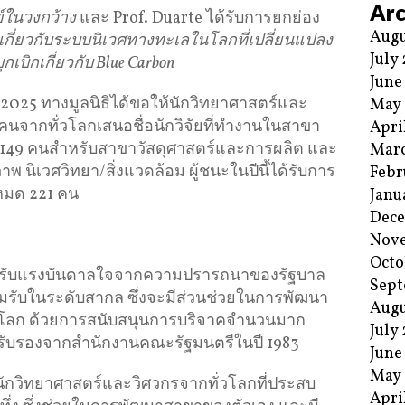
Arc
์ในวงกว้าง
และ Prof. Duarte ได้รับการยกย่อง
Augu
ี่ยวกับระบบนิเวศทางทะเลในโลกที่เปลี่ยนแปลง
July
กเบิกเกี่ยวกับ
Blue Carbon
June
 2025 ทางมูลนิธิได้ขอให้นักวิทยาศาสตร์และ
May
0 คนจากทั่วโลกเสนอชื่อนักวิจัยที่ทำงานในสาขา
Apri
ื่อ 149 คนสำหรับสาขาวัสดุศาสตร์และการผลิต และ
Mar
นิเวศวิทยา/สิ่งแวดล้อม ผู้ชนะในปีนี้ได้รับการ
Febr
งหมด 221 คน
Janu
Dec
Nov
Octo
1 ได้รับแรงบันดาลใจจากความปรารถนาของรัฐบาล
Sept
ารยอมรับในระดับสากล ซึ่งจะมีส่วนช่วยในการพัฒนา
Augu
วโลก ด้วยการสนับสนุนการบริจาคจำนวนมาก
July
รรับรองจากสำนักงานคณะรัฐมนตรีในปี 1983
June
May
ับนักวิทยาศาสตร์และวิศวกรจากทั่วโลกที่ประสบ
Apri