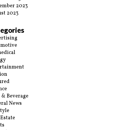
ember 2023
st 2023
egories
rtising
omotive
edical
rgy
rtainment
ion
ured
nce
 & Beverage
ral News
style
 Estate
ts