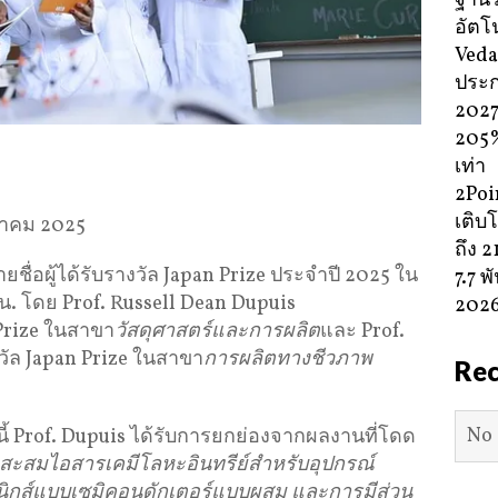
ฐานร
อัตโน
Veda
ประ
2027 
205%
เท่า
2Poi
เติบโ
ราคม 2025
ถึง 
ื่อผู้ได้รับรางวัล Japan Prize ประจำปี 2025 ใน
7.7 
 น. โดย Prof. Russell Dean Dupuis
202
 Prize ในสาขา
วัสดุศาสตร์และการผลิต
และ Prof.
งวัล Japan Prize ในสาขา
การผลิตทางชีวภาพ
Re
No 
นี้ Prof. Dupuis ได้รับการยกย่องจากผลงานที่โดด
ะสมไอสารเคมีโลหะอินทรีย์สำหรับอุปกรณ์
อนิกส์แบบเซมิคอนดักเตอร์แบบผสม
และการมีส่วน