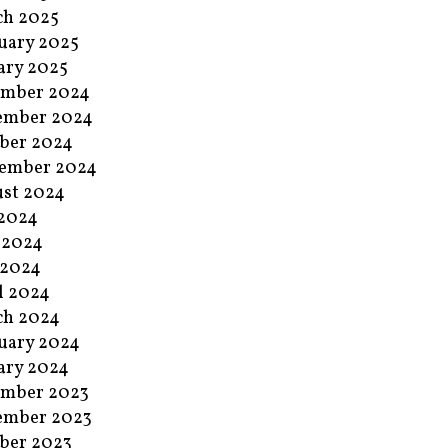
ch 2025
uary 2025
ary 2025
ember 2024
ember 2024
ber 2024
ember 2024
st 2024
 2024
 2024
 2024
l 2024
ch 2024
uary 2024
ary 2024
ember 2023
ember 2023
ber 2023