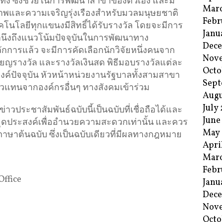
ทึ่ง ซึ่งช่วยในการพัฒนาสาขาของตัวเอง และมี
Mar
าพและความเจริญรุ่งเรืองสำหรับมวลมนุษยชาติ
Febr
โนโลยีทุกแขนงมีสิทธิ์ได้รับรางวัล โดยจะมีการ
Janu
นึงถึงแนวโน้มปัจจุบันในการพัฒนาทาง
Dec
การแล้ว จะมีการคัดเลือกนักวิจัยหนึ่งคนจาก
Nov
ียญรางวัล และรางวัลเงินสด พิธีมอบรางวัลแต่ละ
Octo
องค์ปัจจุบัน หัวหน้าหน่วยงานรัฐบาลทั้งสามสาขา
Sept
ละตัวแทนจากองค์กรอื่นๆ ทางสังคมเข้าร่วม
Augu
July
ประชาสัมพันธ์ฉบับนี้เป็นฉบับที่เชื่อถือได้และ
June
ีจุดประสงค์เพื่ออำนวยความสะดวกเท่านั้น และควร
May
ภาษาต้นฉบับ ซึ่งเป็นฉบับเดียวที่มีผลทางกฎหมาย
Apri
Mar
Febr
Office
Janu
Dec
Nov
Octo