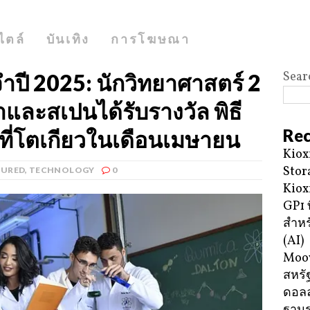
ไตล์
บันเทิง
การโฆษณา
Sear
ปี 2025: นักวิทยาศาสตร์ 2
และสเปนได้รับรางวัล พิธี
Rec
นที่โตเกียวในเดือนเมษายน
Kiox
Stor
TURED
,
TECHNOLOGY
0
Kiox
GP1 ท
สำหร
(AI)
Moov
สหรัฐ
ดอลล