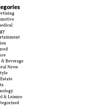
egories
rtising
omotive
edical
rgy
rtainment
ion
ured
nce
 & Beverage
ral News
style
 Estate
ts
nology
el & Leisure
tegorized