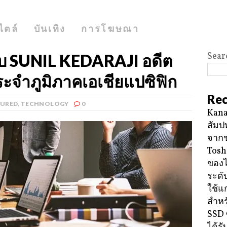
ไตล์
บันเทิง
การโฆษณา
Sear
บ SUNIL KEDARAJI อดีต
ระจำภูมิภาคเอเชียแปซิฟิก
Rec
TURED
,
TECHNOLOGY
0
Kana
สัมป
จาก
Tosh
ของ
ระดั
ใช้แ
สำหร
SSD 