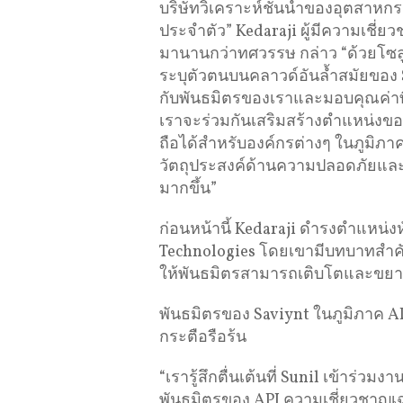
บริษัทวิเคราะห์ชั้นนำของอุตสาหก
ประจำตัว” Kedaraji ผู้มีความเช
มานานกว่าทศวรรษ กล่าว “ด้วยโซ
ระบุตัวตนบนคลาวด์อันล้ำสมัยขอ
กับพันธมิตรของเราและมอบคุณค่าที่ย
เราจะร่วมกันเสริมสร้างตำแหน่งของ S
ถือได้สำหรับองค์กรต่างๆ ในภูมิภาค
วัตถุประสงค์ด้านความปลอดภัยและ
มากขึ้น”
ก่อนหน้านี้ Kedaraji ดำรงตำแหน่งห
Technologies โดยเขามีบทบาทสำค
ให้พันธมิตรสามารถเติบโตและขยายต
พันธมิตรของ Saviynt ในภูมิภาค AP
กระตือรือร้น
“เรารู้สึกตื่นเต้นที่ Sunil เข้าร
พันธมิตรของ APJ ความเชี่ยวชาญ