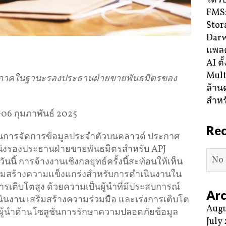
ได้ร
FMS:
Stor
Darw
แพลต
AI ตั
Mult
ภูมิภาคในฐานะรองประธานฝ่ายขายพันธมิตรของ
ล้าน
สำหร
–06 กุมภาพันธ์ 2025
Re
ูชันการจัดการข้อมูลประจำตัวบนคลาวด์ ประกาศ
หน่งรองประธานฝ่ายขายพันธมิตรสำหรับ APJ
No 
วันนี้ การจ้างงานเชิงกลยุทธ์ครั้งนี้สะท้อนให้เห็น
เสริมสร้างความแข็งแกร่งสำหรับการดำเนินงานใน
ีการเติบโตสูง ด้วยความเป็นผู้นำที่มีประสบการณ์
Arc
นินงาน เสริมสร้างความร่วมมือ และเร่งการเติบโต
Augu
งผู้นำด้านโซลูชันการรักษาความปลอดภัยข้อมูล
July