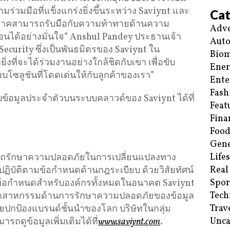
มร่วมมือที่แข็งแกร่งยิ่งขึ้นระหว่าง Saviynt และ
Cat
ูมิภาคสามารถรับมือกับความท้าทายด้านความ
Adve
อนได้อย่างมั่นใจ” Anshul Pandey ประธานเจ้า
Aut
ecurity ซึ่งเป็นพันธมิตรของ Saviynt ใน
Biom
ิ่งที่จะได้ร่วมงานอย่างใกล้ชิดกับเขา เพื่อขับ
Ene
บโซลูชันที่โดดเด่นให้กับลูกค้าของเรา”
Ente
Fash
ะบบข้อมูลประจำตัวบนระบบคลาวด์ของ Saviynt ได้ที่
Feat
Fina
Food
Gene
Life
ารถรักษาความปลอดภัยในการเปลี่ยนแปลงทาง
Real
ละปฏิบัติตามข้อกำหนดด้านกฎระเบียบ ด้วยวิสัยทัศน์
Spor
้อกำหนดสำหรับองค์กรทั้งหมดในอนาคต Saviynt
Tech
ในอุตสาหกรรมด้านการรักษาความปลอดภัยของข้อมูล
Trav
่วยปกป้องแบรนด์ชั้นนำของโลก บริษัทในกลุ่ม
Unca
ถดูข้อมูลเพิ่มเติมได้ที่
www.saviynt.com
.