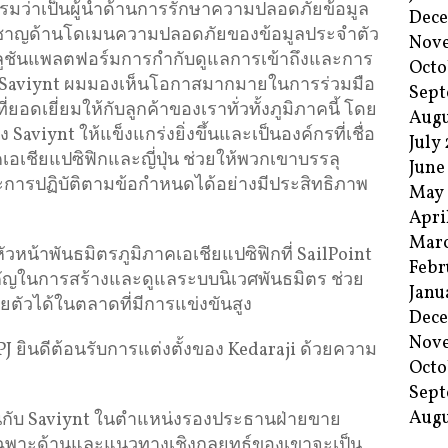
รรมว่าเป็นผู้นำด้านการรักษาความปลอดภัยข้อมูล
Dec
ี่ยวชาญด้านโดเมนความปลอดภัยของข้อมูลประจำตัว
Nov
ลูชันแพลตฟอร์มการกำกับดูแลการเข้าถึงและการ
Octo
ง Saviynt ผมมองเห็นโอกาสมากมายในการร่วมมือ
Sept
อดเยี่ยมให้กับลูกค้าของเราทั่วทั้งภูมิภาคนี้ โดย
Augu
aviynt ให้แข็งแกร่งยิ่งขึ้นและเป็นองค์กรที่เชื่อ
July
เอเชียแปซิฟิกและญี่ปุ่น ช่วยให้พวกเขาบรรลุ
June
การปฏิบัติตามข้อกำหนดได้อย่างมีประสิทธิภาพ
May
Apri
Mar
ัวหน้าพันธมิตรภูมิภาคเอเชียแปซิฟิกที่ SailPoint
Febr
ัญในการสร้างและดูแลระบบนิเวศพันธมิตร ช่วย
Janu
ัวได้ในตลาดที่มีการแข่งขันสูง
Dec
Nov
J ยินดีต้อนรับการแต่งตั้งของ Kedaraji ด้วยความ
Octo
Sept
Augu
่วมงานกับ Saviynt ในตำแหน่งรองประธานฝ่ายขาย
เฉพาะด้านและแนวทางเชิงกลยุทธ์ของเขาจะเป็น