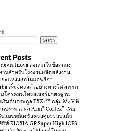
ch
Search
ent Posts
devia Inova ลงนามในข้อตกลง
ทานสำหรับโรงงานผลิตพลังงาน
ขยะแห่งแรกในแอฟริกา
iba เริ่มจัดส่งตัวอย่างทางวิศวกรรม
ไมโครคอนโทรลเลอร์มาตรฐาน
บเริ่มต้นตระกูล TXZ+™ กลุ่ม M4V ที่
กนประมวลผล Arm® Cortex® ‑M4
ับแอปพลิเคชันควบคุมระบบแล้ว
ซีรีส์ KIOXIA GP Super High IOPS