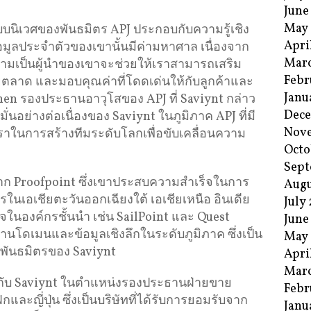
June
May
บนิเวศของพันธมิตร APJ ประกอบกับความรู้เชิง
Apri
ูลประจำตัวของเขานั้นมีค่ามหาศาล เนื่องจาก
Mar
ความเป็นผู้นำของเขาจะช่วยให้เราสามารถเสริม
Febr
ายตลาด และมอบคุณค่าที่โดดเด่นให้กับลูกค้าและ
Janu
en รองประธานอาวุโสของ APJ ที่ Saviynt กล่าว
Dec
่งมั่นอย่างต่อเนื่องของ Saviynt ในภูมิภาค APJ ที่มี
Nov
ราในการสร้างทีมระดับโลกเพื่อขับเคลื่อนความ
Octo
Sept
 จาก Proofpoint ซึ่งเขาประสบความสำเร็จในการ
Augu
ในเอเชียตะวันออกเฉียงใต้ เอเชียเหนือ อินเดีย
July
จในองค์กรชั้นนำ เช่น SailPoint และ Quest
June
นโดเมนและข้อมูลเชิงลึกในระดับภูมิภาค ซึ่งเป็น
May
์พันธมิตรของ Saviynt
Apri
Mar
งานกับ Saviynt ในตำแหน่งรองประธานฝ่ายขาย
Febr
และญี่ปุ่น ซึ่งเป็นบริษัทที่ได้รับการยอมรับจาก
Janu