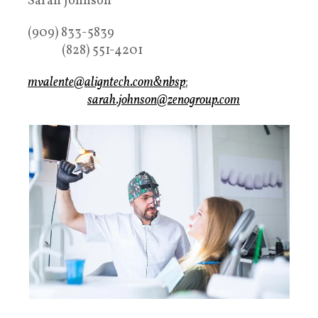
Sarah Johnson
(909) 833-5839
(828) 551-4201
mvalente@aligntech.com&nbsp
;
sarah.johnson@zenogroup.com