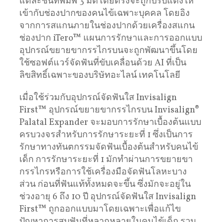
แต่ละชิ้นที่พิมพ์ 3 มิติโดยตรงจะถูกปรับแต่งให้
เข้ากับช่องปากของคนไข้เฉพาะบุคคล โดยอิง
จากการสแกนภายในช่องปากด้วยเครื่องสแกน
ช่องปาก iTero™ แผนการรักษาและการออกแบบ
อุปกรณ์ขยายขากรรไกรบนจะถูกพัฒนาขึ้นโดย
ใช้ซอฟต์แวร์จัดฟันที่ขับเคลื่อนด้วย AI ที่เป็น
ลิขสิทธิ์เฉพาะของบริษัทอะไลน์ เทคโนโลยี
เมื่อใช้ร่วมกับอุปกรณ์จัดฟันใส Invisalign
First™ อุปกรณ์ขยายขากรรไกรบน Invisalign®
Palatal Expander จะมอบการรักษาเบื้องต้นแบบ
ครบวงจรสำหรับการรักษาระยะที่ 1 ซึ่งเป็นการ
รักษาทางทันตกรรมจัดฟันเบื้องต้นสำหรับคนไข้
เด็ก การรักษาระยะที่ 1 มักทำผ่านการขยายขา
กรรไกรหรือการใช้เครื่องมือจัดฟันโลหะบาง
ส่วน ก่อนที่ฟันแท้ทั้งหมดจะขึ้น ซึ่งมักจะอยู่ใน
ช่วงอายุ 6 ถึง 10 ปี อุปกรณ์จัดฟันใส Invisalign
First™ ถูกออกแบบมาโดยเฉพาะเพื่อแก้ไข
ปัญหาการสบฟันที่หลากหลายในคนไข้เด็ก รวม