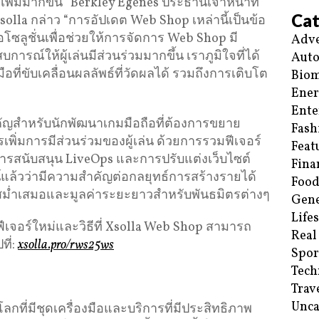
ิ่มมากขึ้น” Berkley Egenes ประธานเจ้าหน้าที่
Cat
la กล่าว “การอัปเดต Web Shop เหล่านี้เป็นข้อ
โซลูชั่นเพื่อช่วยให้การจัดการ Web Shop มี
Adve
รณ์ให้ผู้เล่นมีส่วนร่วมมากขึ้น เราภูมิใจที่ได้
Aut
อที่ขับเคลื่อนผลลัพธ์ที่วัดผลได้ รวมถึงการเติบโต
Biom
Ene
Ente
คัญสำหรับนักพัฒนาเกมมือถือที่ต้องการขยาย
Fash
พิ่มการมีส่วนร่วมของผู้เล่น ด้วยการรวมฟีเจอร์
Feat
การสนับสนุน LiveOps และการปรับแต่งเว็บไซต์
Fina
น์แล้วว่ามีความสำคัญต่อกลยุทธ์การสร้างรายได้
Food
ี่สม่ำเสมอและมูลค่าระยะยาวสำหรับพันธมิตรต่างๆ
Gene
Life
ับฟีเจอร์ใหม่และวิธีที่ Xsolla Web Shop สามารถ
Real
ที่:
xsolla.pro/rws25ws
Spor
Tech
Trav
Unca
โลกที่มีชุดเครื่องมือและบริการที่มีประสิทธิภาพ