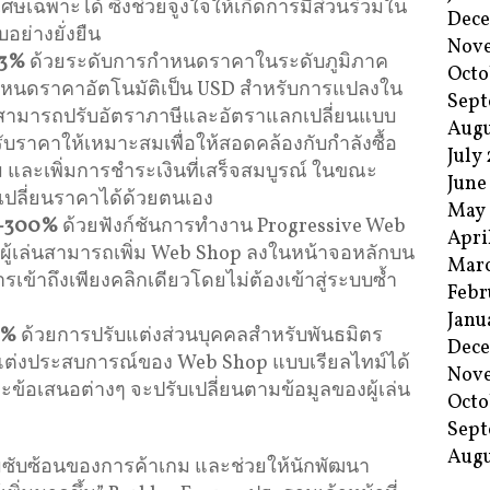
เศษเฉพาะได้ ซึ่งช่วยจูงใจให้เกิดการมีส่วนร่วมใน
Dec
ย่างยั่งยืน
Nov
3%
ด้วยระดับการกำหนดราคาในระดับภูมิภาค
Octo
ำหนดราคาอัตโนมัติเป็น USD สำหรับการแปลงใน
Sept
ดยสามารถปรับอัตราภาษีและอัตราแลกเปลี่ยนแบบ
Augu
รับราคาให้เหมาะสมเพื่อให้สอดคล้องกับกำลังซื้อ
July
ม และเพิ่มการชำระเงินที่เสร็จสมบูรณ์ ในขณะ
June
บเปลี่ยนราคาได้ด้วยตนเอง
May
+300%
ด้วยฟังก์ชันการทำงาน Progressive Web
Apri
 ผู้เล่นสามารถเพิ่ม Web Shop ลงในหน้าจอหลักบน
Mar
เข้าถึงเพียงคลิกเดียวโดยไม่ต้องเข้าสู่ระบบซ้ำ
Febr
Janu
5%
ด้วยการปรับแต่งส่วนบุคคลสำหรับพันธมิตร
Dec
แต่งประสบการณ์ของ Web Shop แบบเรียลไทม์ได้
Nov
ข้อเสนอต่างๆ จะปรับเปลี่ยนตามข้อมูลของผู้เล่น
Octo
Sept
Augu
ซับซ้อนของการค้าเกม และช่วยให้นักพัฒนา