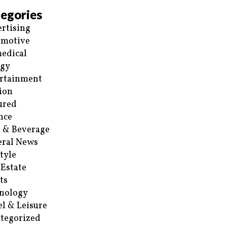
egories
rtising
omotive
edical
rgy
rtainment
ion
ured
nce
 & Beverage
ral News
style
 Estate
ts
nology
el & Leisure
tegorized