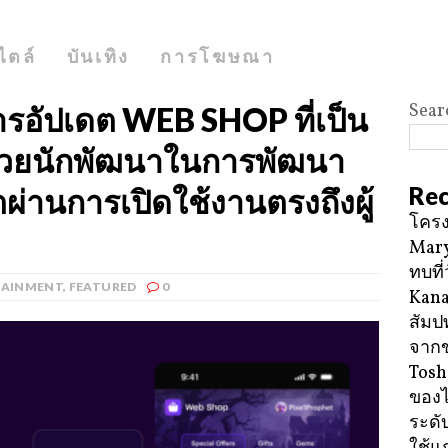
ไตล์
บันเทิง
การโฆษณา
Sear
อัปเดต WEB SHOP ที่เป็น
ช่วยนักพัฒนาในการพัฒนา
Rec
่านการเปิดใช้งานตรงถึงผู้
โครง
Mary
ทบที่
TAINMENT
,
FEATURED
0
Kana
สัมป
จาก
Tosh
ของ
ระดั