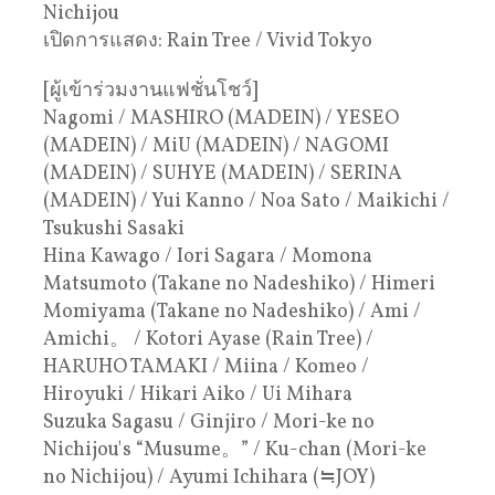
Nichijou
เปิดการแสดง: Rain Tree / Vivid Tokyo
[ผู้เข้าร่วมงานแฟชั่นโชว์]
Nagomi / MASHIRO (MADEIN) / YESEO
(MADEIN) / MiU (MADEIN) / NAGOMI
(MADEIN) / SUHYE (MADEIN) / SERINA
(MADEIN) / Yui Kanno / Noa Sato / Maikichi /
Tsukushi Sasaki
Hina Kawago / Iori Sagara / Momona
Matsumoto (Takane no Nadeshiko) / Himeri
Momiyama (Takane no Nadeshiko) / Ami /
Amichi。 / Kotori Ayase (Rain Tree) /
HARUHO TAMAKI / Miina / Komeo /
Hiroyuki / Hikari Aiko / Ui Mihara
Suzuka Sagasu / Ginjiro / Mori-ke no
Nichijou's “Musume。” / Ku-chan (Mori-ke
no Nichijou) / Ayumi Ichihara (≒JOY)