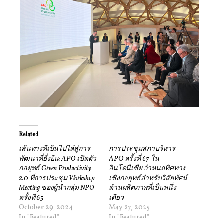
Related
เส้นทางที่เป็นไปได้สู่การ
การประชุมสภาบริหาร
พัฒนาที่ยั่งยืน: APO เปิดตัว
APO ครั้งที่ 67 ใน
กลยุทธ์ Green Productivity
อินโดนีเซีย กำหนดทิศทาง
2.0 ที่การประชุม Workshop
เชิงกลยุทธ์สำหรับวิสัยทัศน์
Meeting ของผู้นำกลุ่ม NPO
ด้านผลิตภาพที่เป็นหนึ่ง
ครั้งที่ 65
เดียว
October 29, 2024
May 27, 2025
In "Featured"
In "Featured"