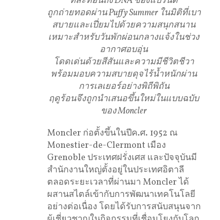
ที่สะท้อนถึง
DNA
ของแบรนด์
ถูกถ่ายทอดผ่าน
Puffy Summer
ในมิติที่เบา
สบายและเปี่ยมไปด้วยความสนุกสนาน
เหมาะสำหรับวันพักผ่อนกลางแจ้งในช่วง
อากาศอบอุ่น
โดดเด่นด้วยสีสันและความมีชีวิตชีวา
พร้อมมอบความสบายดุจไร้น้ำหนักผ่าน
การเลเยอร์อย่างพิถีพิถัน
ฤดูร้อนจึงถูกนำเสนอขึ้นใหม่ในแบบฉบับ
ของ
Moncler
Moncler ก่อตั้งขึ้นในปีค.ศ. 1952 ณ
Monestier-de-Clermont เมือง
Grenoble ประเทศฝรั่งเศส และปัจจุบันมี
สำนักงานใหญ่ตั้งอยู่ในประเทศอิตาลี
ตลอดระยะเวลาที่ผ่านมา Moncler ได้
ผสานสไตล์เข้ากับการพัฒนาเทคโนโลยี
อย่างต่อเนื่อง โดยได้รับการสนับสนุนจาก
ผู้เชี่ยวชาญในกิจกรรมที่เชื่อมโยงกับโลก