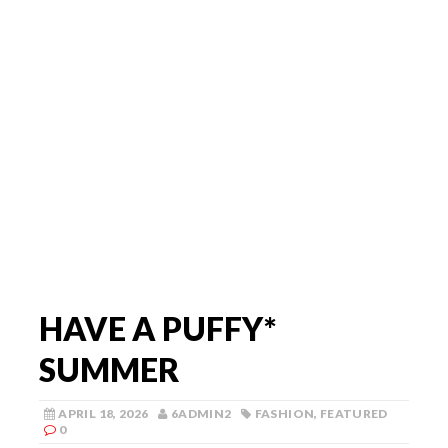
HAVE A PUFFY*
SUMMER
APRIL 18, 2026
6ADMIN2
FASHION
,
FEATURED
0