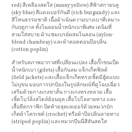
red) สีเหลืองสดใส (sunny yellow) สีฟ้าสกายบลู
(sky blue) สีแดงเบอร์กันดี (rich burgundy) และ
สีโทนธรรมชาติ เนื้อผ้าเน้นความบางเบาที่เหมาะ
กับฤดูกาล ทั้งไนลอนน้ำหนักเบาพิเศษ เดนิมที่
สวมใส่สบาย ผ้าแชมเบรย์ผสมไนลอน (nylon-
blend chambray) และผ้าคอตตอนป๊อปลิน
(cotton poplin)
สำหรับสภาพอากาศที่เปลี่ยนแปลง เสื้อกั๊กขนเป็ด
น้ำหนักเบา (gilets) เสื้อกันลม แจ็กเก็ตฟิลด์
(field jackets) และเสื้อแจ็กเก็ตทรงเชิ้ตมีฮู้ดแบบ
ไม่บุขน มอบการปกป้องในรูปลักษณ์ที่ดูโฉบเฉี่ยว
เสริมด้วยกางเกงขาสั้น กางเกงทรงหลวม เสื้อ
เชิ้ตโบว์ลิ่งสไตล์ย้อนยุค เสื้อโปโลลายทาง และ
เสื้อยืดกราฟิก ปิดท้ายลุคเลเยอร์ด้วยหมวกบัก
เก็ตผ้าโครเชต์ (crochet) หรือผ้าป๊อปลินลายทาง
(striped poplin) และหมวกบีนนี่สีสันสดใส