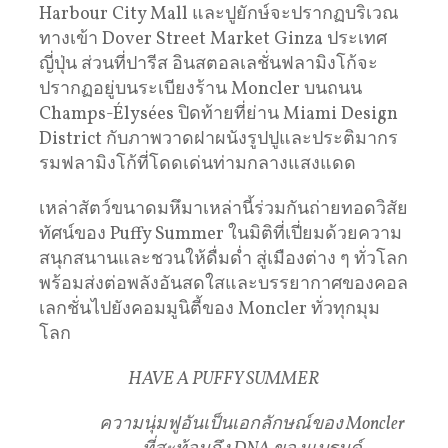
Harbour City Mall และปูยักษ์จะปรากฏบริเวณ
ทางเข้า Dover Street Market Ginza ประเทศ
ญี่ปุ่น ส่วนที่ปารีส อินสตอลเลชั่นฟลามิงโก้จะ
ปรากฏอยู่บนระเบียงร้าน Moncler บนถนน
Champs-Élysées ปิดท้ายที่ย่าน Miami Design
District กับภาพวาดฝาผนังรูปปูและประติมากร
รมฟลามิงโก้ที่โดดเด่นท่ามกลางแสงแดด
เหล่าสัตว์ขนาดมหึมาเหล่านี้ร่วมกันถ่ายทอดวิสัย
ทัศน์ของ Puffy Summer ในมิติที่เปี่ยมด้วยความ
สนุกสนานและชวนให้ดื่มด่ำ สู่เมืองต่าง ๆ ทั่วโลก
พร้อมส่งต่อพลังอันสดใสและบรรยากาศของคอล
เลกชั่นไปยังคอมมูนิตี้ของ Moncler ทั่วทุกมุม
โลก
HAVE A PUFFY SUMMER
ความนุ่มฟูอันเป็นเอกลักษณ์ของ
Moncler