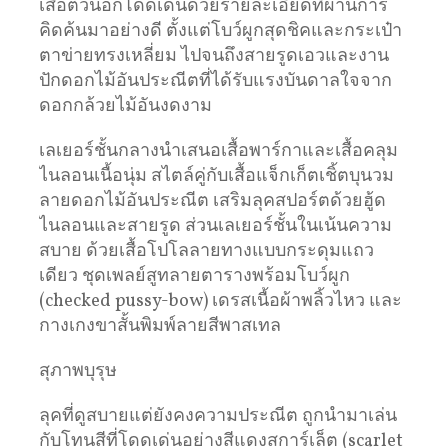
เสื้อตัวนอกโดดเด่นด้วยรายละเอียดที่ผ่านการ
คิดค้นมาอย่างดี ตั้งแต่โบว์ผูกสุดชิคและกระเป๋า
ตาข่ายทรงเหลี่ยม ไปจนถึงสายรูดเอวและงาน
ปักดอกไม้อันประณีตที่ได้รับแรงบันดาลใจจาก
ดอกกล้วยไม้อันงดงาม
เลเยอร์ชั้นกลางนำเสนอเสื้อพาร์กาและเสื้อคลุม
ไนลอนเนื้อนุ่ม สไตล์คู่กับเสื้อแจ็กเก็ตเชิ้ตบุนวม
ลายดอกไม้อันประณีต เสริมลุคสปอร์ตด้วยฮู้ด
ไนลอนและสายรูด ส่วนเลเยอร์ชั้นในเน้นความ
สบาย ด้วยเสื้อโปโลลายทางแบบกระดุมแถว
เดียว ชุดเพลย์สูทลายตารางพร้อมโบว์ผูก
(checked pussy-bow) เดรสเนื้อผ้าพลิ้วไหว และ
กางเกงขาสั้นพิมพ์ลายสีพาสเทล
สุภาพบุรุษ
ลุคที่ดูสบายแต่ยังคงความประณีต ถูกนำมาเล่น
กับโทนสีที่โดดเด่นอย่างสีแดงสการ์เล็ต (scarlet