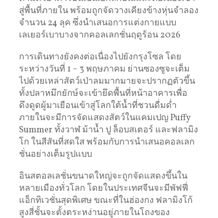
สู่พื้นที่ภายใน พร้อมถูกจัดวางเคียงข้างหุ่นจำลอง
จำนวน 24 ลุค ซึ่งนำเสนอการแต่งกายแบบ
เลเยอร์เบาบางจากคอลเลกชั่นฤดูร้อน 2026
การเดินทางยังคงต่อเนื่องไปยังกรุงโซล โดย
ระหว่างวันที่ 1 – 3 พฤษภาคม ย่านซองซูจะเต็ม
ไปด้วยเหล่าสัตว์เป่าลมมากมายจะปรากฏตัวขึ้น
ทั้งปลาหมึกยักษ์จะเข้ายึดพื้นที่หน้าอาคารเพื่อ
ดึงดูดผู้มาเยือนเข้าสู่โลกใต้น้ำที่ชวนดื่มด่ำ
ภายในจะมีการจัดแสดงสัตว์ในแคมเปญ Puffy
Summer ทั้งวาฬ ม้าน้ำ ปู ล็อบสเตอร์ และฟลามิง
โก ในสีสันที่สดใส พร้อมกับการนำเสนอคอลเลก
ชั่นอย่างเต็มรูปแบบ
อินสตอลเลชั่นขนาดใหญ่จะถูกจัดแสดงขึ้นใน
หลายเมืองทั่วโลก โดยในประเทศจีนจะมีพัฟฟี่
แอ็กทิเวชั่นสุดพิเศษ ขณะที่ในฮ่องกง ฟลามิงโก้
สูงสี่ชั้นจะตั้งตระหง่านอยู่ภายในโถงของ