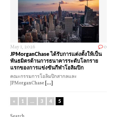
May 1, 2026
0
JPMorganChase ได้รับการแต่งตั้งให้เป็น
พันธมิตรด้านการธนาคารระดับโลกราย
แรกของการแข่งขันกีฬาโอลิมปิก
คณะกรรมการโอลิมปิกสากลและ
JPMorganChase
[...]
«
1
…
3
4
5
Search